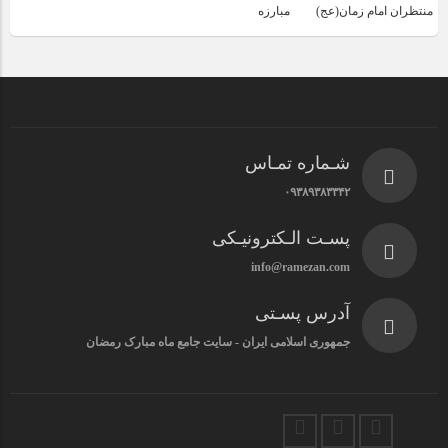
منتظران امام زمان(عج)
مبارزه
شـماره تمـاس
۰۹۳۸۹۳۸۳۳۴۲
پسـت الـکترونیـکی
info@ramezan.com
آدرس پسـتی
جمهوری اسلامی ایران - سایت جامع ماه مبارک رمضان