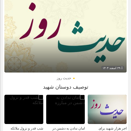
۲۹ اسفند ۱۴۰۴
حدیث روز
توصیف دوستان شهید
اجر هزار شهید برای
امان ندادن به دشمن در
شب قدر و نزول ملائکه