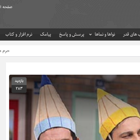
صفحه ا
های قدر
نواها و نماها
پرسش و پاسخ
پیامک
نرم افزار و کتاب
حرم مطهر امام رضا (ع) در لحظه تح
بازدید
283