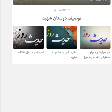
۲۹ اسفند ۱۴۰۴
حدیث روز
توصیف دوستان شهید
اجر هزار شهید برای
امان ندادن به دشمن در
شب قدر و نزول ملائکه
منتظران امام زمان(عج)
مبارزه