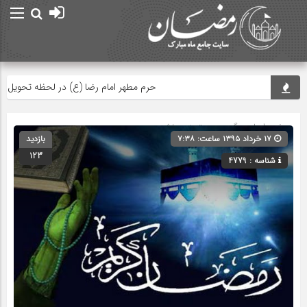
حرم مطهر امام رضا (ع) در لحظه تحویل سال
صفحه اصلی
» گروه » دسته‌بندی نشده
۱۷ خرداد ۱۳۹۵ ساعت: ۷:۳۸
بازدید
123
شناسه : 4779