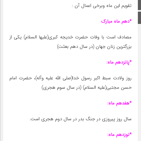
صفحه اصلی
تقویم این ماه وبرخی اعمال آن :
اینستاگرام
*دهم ماه مبارک
مصادف است با وفات حضرت خدیجه کبرى(علیها السلام) یکى از
بزرگترین زنان جهان (در سال دهم بعثت)
*پانزدهم ماه:
روز ولادت سبط اکبر رسول خدا(صلى الله علیه وآله)، حضرت امام
حسن مجتبى(علیه السلام) (در سال سوم هجرى)
*هفدهم ماه:
سال روز پیروزى در جنگ بدر در سال دوم هجرى است.
*نوزدهم ماه: