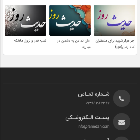
اجر هزار شهید برای منتظران
امان ندادن به دشمن در
شب قدر و نزول ملائکه
امام زمان(عج)
مبارزه
شـماره تمـاس
۰۹۳۸۹۳۸۳۳۴۲
پسـت الـکترونیـکی
info@ramezan.com