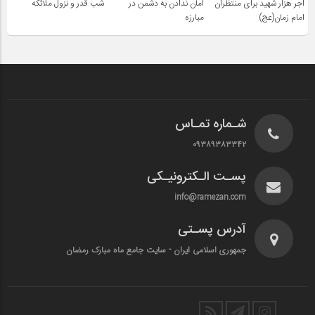
اجر هزار شهید برای منتظران
امان ندادن به دشمن در
شب قدر و نزول ملائکه
امام زمان(عج)
مبارزه
شـماره تمـاس
۰۹۳۸۹۳۸۳۳۴۲
پسـت الـکترونیـکی
info@ramezan.com
آدرس پسـتی
جمهوری اسلامی ایران - سایت جامع ماه مبارک رمضان