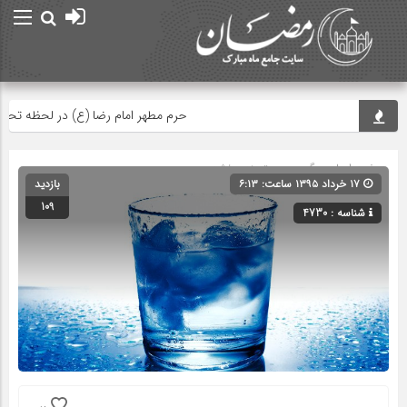
حرم مطهر امام رضا (ع) در لحظه تحویل س
صفحه اصلی
» گروه » دسته‌بندی نشده
۱۷ خرداد ۱۳۹۵ ساعت: ۶:۱۳
بازدید
109
شناسه : 4730