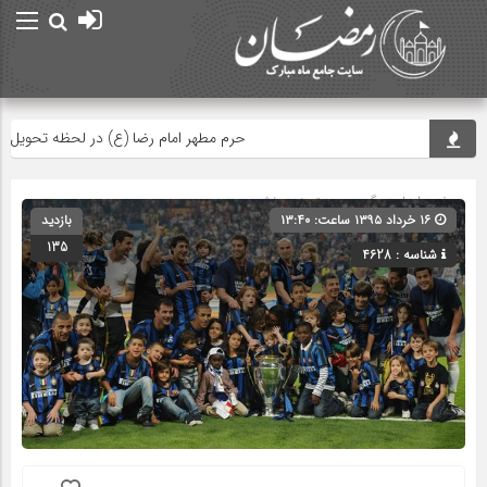
حرم مطهر امام رضا (ع) در لحظه تحویل سال
صفحه اصلی
» گروه » دسته‌بندی نشده
۱۶ خرداد ۱۳۹۵ ساعت: ۱۳:۴۰
بازدید
135
شناسه : 4628