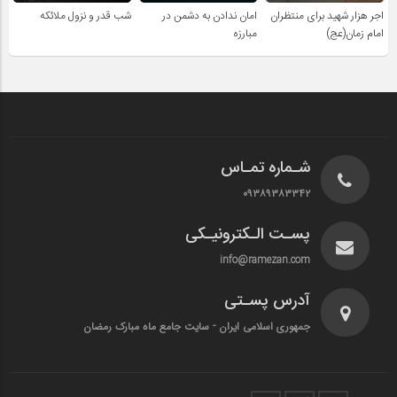
اجر هزار شهید برای منتظران
امان ندادن به دشمن در
شب قدر و نزول ملائکه
امام زمان(عج)
مبارزه
شـماره تمـاس
۰۹۳۸۹۳۸۳۳۴۲
پسـت الـکترونیـکی
info@ramezan.com
آدرس پسـتی
جمهوری اسلامی ایران - سایت جامع ماه مبارک رمضان