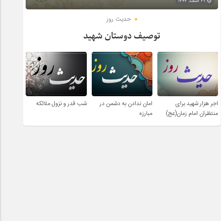
۲۹ اسفند ۱۴۰۴
حدیث روز
توصیف دوستان شهید
اجر هزار شهید برای
امان ندادن به دشمن در
شب قدر و نزول ملائکه
منتظران امام زمان(عج)
مبارزه