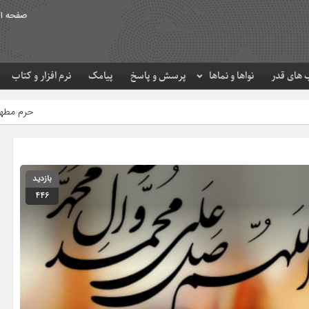
صفحه ا
های قدر
نواها و نماها
پرسش و پاسخ
پیامک
نرم افزار و کتاب
حرم مطهر امام رضا (ع) در لحظه تحویل 
بازدید
446