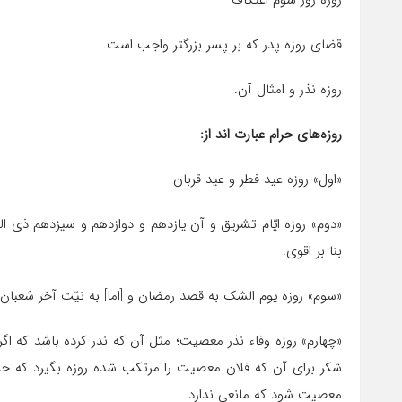
روزه روز سوم اعتکاف
قضاى روزه پدر که بر پسر بزرگتر واجب است.
روزه نذر و امثال آن.
روزه‏‌هاى حرام عبارت اند از:
«اول» روزه‏ عید فطر و عید قربان
«دوم» روزه‏ ایّام تشریق و آن یازدهم و دوازدهم و سیزدهم ذى 
بنا بر اقوى.
«سوم» روزه‏ یوم الشک به قصد رمضان و [اما] به نیّت آخر شعبان 
«چهارم» روزه‏ وفاء نذر معصیت؛ مثل آن که نذر کرده باشد که اگر
شکر براى آن که فلان معصیت را مرتکب شده روزه بگیرد که حرام
معصیت شود که مانعى ندارد.