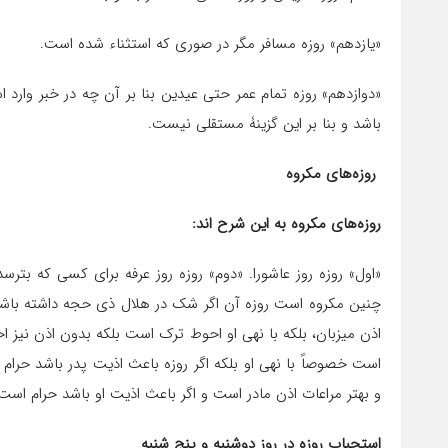
«یازدهم» روزه‏ مسافر مگر در صورى که استثناء شده است.
«دوازدهم» روزه‏ تمام عمر حتى عیدین بنا بر آن چه در خبر وار
باشد و بنا بر این گزینۀ مستقلی نیست.
روزه‏‌هاى مکروه‏
روزه‏‌هاى مکروه به این شرح اند:
«اول» روزه‏ روز عاشورا. «دوم» روزه‏ روز عرفه براى کسى که بت
چنین مکروه است روزه‏ آن اگر شک در هلال ذى حجه داشته باشد ک
اذن میزبان، بلکه با نهى او احوط ترک است بلکه بدون اذن نیز ا
است خصوصاً با نهى او بلکه اگر روزه باعث اذیت پدر باشد حرام
و بهتر مراعات اذن مادر است و اگر باعث اذیت او باشد حرام است
استحباب روزه در روز دوشنبه و پنج شنبه