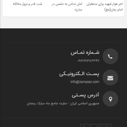
اجر هزار شهید برای منتظران
امان ندادن به دشمن در
شب قدر و نزول ملائکه
امام زمان(عج)
مبارزه
شـماره تمـاس
۰۹۳۸۹۳۸۳۳۴۲
پسـت الـکترونیـکی
info@ramezan.com
آدرس پسـتی
جمهوری اسلامی ایران - سایت جامع ماه مبارک رمضان