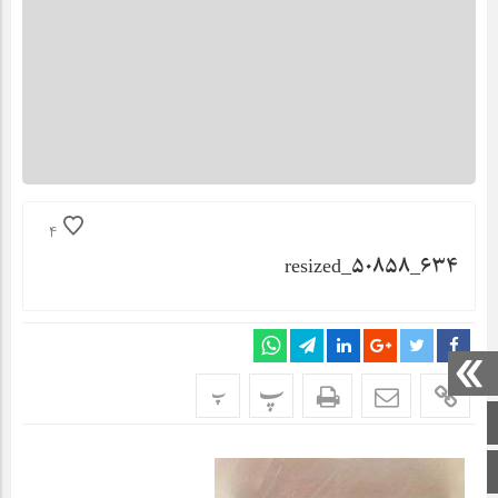
4
resized_۵۰۸۵۸_۶۳۴
پ
پ
صفحه اصلی
اینستاگرام