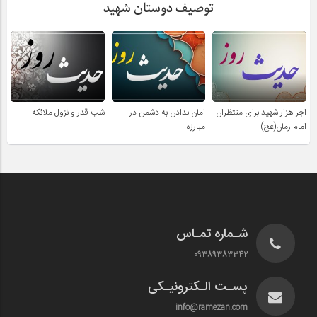
توصیف دوستان شهید
اجر هزار شهید برای منتظران
امان ندادن به دشمن در
شب قدر و نزول ملائکه
امام زمان(عج)
مبارزه
شـماره تمـاس
۰۹۳۸۹۳۸۳۳۴۲
پسـت الـکترونیـکی
info@ramezan.com