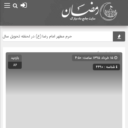
حرم مطهر امام رضا (ع) در لحظه تحویل سال
صفحه اصلی
» گروه »
۱۵ خرداد ۱۳۹۵ ساعت: ۴:۵۰
بازدید
86
شناسه : 4490