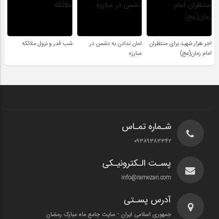
اجر هزار شهید برای منتظران
امان ندادن به دشمن در
شب قدر و نزول ملائکه
امام زمان(عج)
مبارزه
شـماره تمـاس
۰۹۳۸۹۳۸۳۳۴۲
پسـت الـکترونیـکی
info@ramezan.com
آدرس پسـتی
جمهوری اسلامی ایران - سایت جامع ماه مبارک رمضان