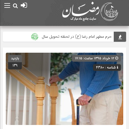
حرم مطهر امام رضا (ع) در لحظه تحویل سال
مصرف زکات فطره در امور فرهنگی
صفحه اصلی
» گروه » دسته‌بندی نشده
جلوه‌های بزرگ نصرت الهی در ماه مبارک رمضان دیده شد
۱۲ خرداد ۱۳۹۵ ساعت: ۱۷:۱۵
بازدید
139
علت حرام بودن روزه ی عید فطر در احادیث
شناسه : 4380
طریقه خواندن نماز عید فطر و دعای قنوت نماز عید فطر
زکات فطره میهمانِ شب عید
پیام‌های جزء ۳۰ قرآن؛ از توحید تا انس همیشگی با قرآن
امام سجاد(ع) در فراغ ماه مبارک رمضان
اعمال شب و روز عید سعید فطر
پیام نوروزی رهبر انقلاب به مناسبت آغاز سال ۱۴۰۵