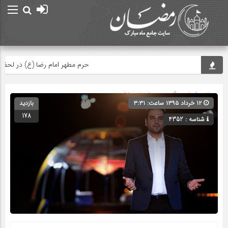
حرم مطهر امام رضا (ع) در لحظه تحوی
صفحه اصلی
» گروه » دسته‌بندی نشده
۱۲ خرداد ۱۳۹۵ ساعت: ۳:۳۱
بازدید
178
شناسه : 4352