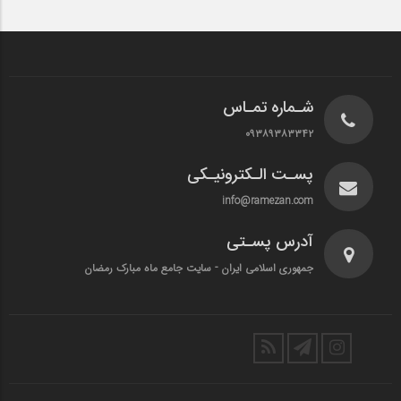
شـماره تمـاس
۰۹۳۸۹۳۸۳۳۴۲
پسـت الـکترونیـکی
info@ramezan.com
آدرس پسـتی
جمهوری اسلامی ایران - سایت جامع ماه مبارک رمضان