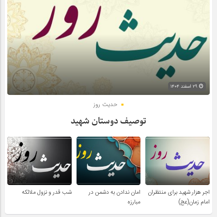
۲۹ اسفند ۱۴۰۴
حدیث روز
توصیف دوستان شهید
اجر هزار شهید برای منتظران
امان ندادن به دشمن در
شب قدر و نزول ملائکه
امام زمان(عج)
مبارزه