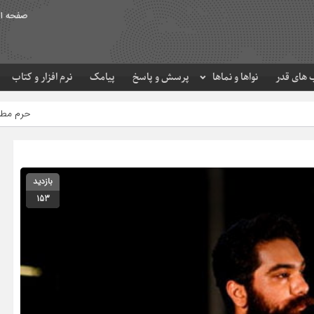
صفحه ا
های قدر
نواها و نماها
پرسش و پاسخ
پیامک
نرم افزار و کتاب
حرم مطهر امام رضا (ع) در لحظه
بازدید
153