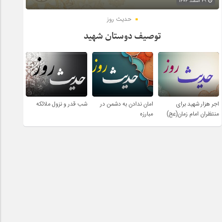
۲۹ اسفند ۱۴۰۴
حدیث روز
توصیف دوستان شهید
اجر هزار شهید برای
امان ندادن به دشمن در
شب قدر و نزول ملائکه
منتظران امام زمان(عج)
مبارزه