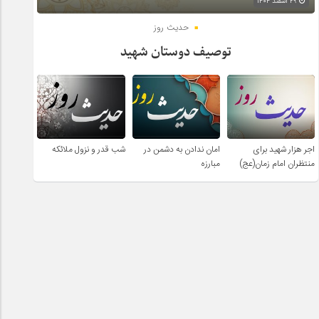
۲۹ اسفند ۱۴۰۴
حدیث روز
توصیف دوستان شهید
اجر هزار شهید برای
امان ندادن به دشمن در
شب قدر و نزول ملائکه
منتظران امام زمان(عج)
مبارزه