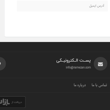
پسـت الـکترونیـکی
info@ramezan.com
تماس با ما
درباره ما