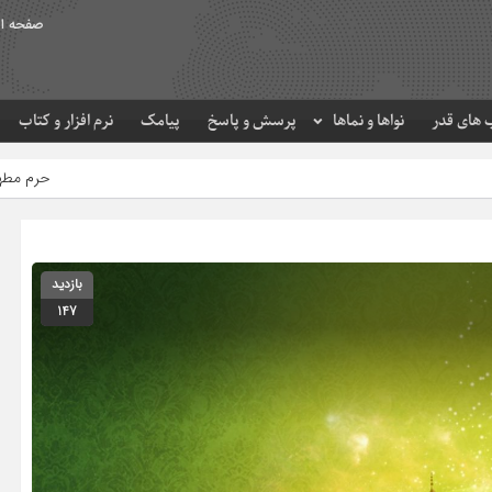
صفحه ا
های قدر
نواها و نماها
پرسش و پاسخ
پیامک
نرم افزار و کتاب
حرم مطهر امام رضا (ع) در لحظه تح
بازدید
147