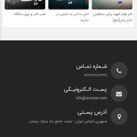
اجر هزار شهید برای منتظران
امان ندادن به دشمن در
شب قدر و نزول ملائکه
امام زمان(عج)
مبارزه
شـماره تمـاس
۰۹۳۸۹۳۸۳۳۴۲
پسـت الـکترونیـکی
info@ramezan.com
آدرس پسـتی
جمهوری اسلامی ایران - سایت جامع ماه مبارک رمضان