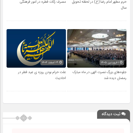
حرم مطهر امام رضا (ع) در لحظه تحویل
مصرف زکات فطره در امور فرهنگی
سال
۱ فروردین ۱۴۰۵
۲۹ اسفند ۱۴۰۴
جلوه‌های بزرگ نصرت الهی در ماه مبارک
علت حرام بودن روزه ی عید فطر در
رمضان دیده شد
احادیث
ثبت دیدگاه