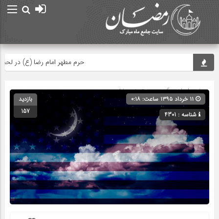
حرم مطهر امام رضا (ع) در لحظه تحوی
صفحه اصلی
» گروه » دسته‌بندی نشده
۱۱ خرداد ۱۳۹۵ ساعت: ۰:۱۸
بازدید
157
شناسه : 4301