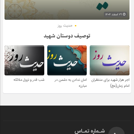
۲۹ اسفند ۱۴۰۴
حدیث روز
توصیف دوستان شهید
اجر هزار شهید برای منتظران
امان ندادن به دشمن در
شب قدر و نزول ملائکه
امام زمان(عج)
مبارزه
شـماره تمـاس