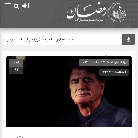
حرم مطهر امام رضا (ع) در لحظه تحویل سال
صفحه اصلی
» گروه » دسته‌بندی نشده
۱۱ خرداد ۱۳۹۵ ساعت: ۰:۱۳
بازدید
182
شناسه : 4297