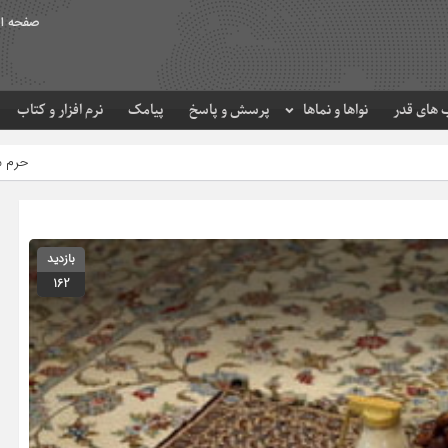
صفحه ا
های قدر
نواها و نماها
پرسش و پاسخ
پیامک
نرم افزار و کتاب
حرم مطهر امام رضا (ع) در لح
بازدید
162