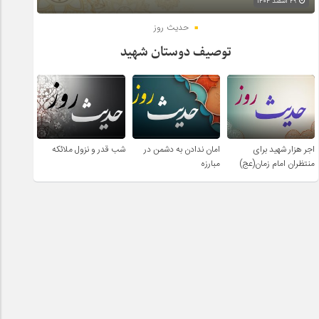
۲۹ اسفند ۱۴۰۴
حدیث روز
توصیف دوستان شهید
اجر هزار شهید برای
امان ندادن به دشمن در
شب قدر و نزول ملائکه
منتظران امام زمان(عج)
مبارزه