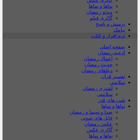
گالری عکس
نواها و نماها
ویدئو رمضان
گالری فیلم
پرسش و پاسخ
پیامک
نرم افزار و کتاب
صفحه اصلی
ادعیه رمضان
اعمال رمضان
حدیث رمضان
دعاهای رمضان
تفسیر قرآن
سلامتی
آشپزی رمضان
سلامتی
شب های قدر
نواها و نماها
صدا و سیما و رمضان
فایل های صوتی
عکس رمضان
گالری عکس
نواها و نماها