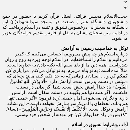
پ
پ
حجت‌الاسلام محسن قرائتی استاد قرآن کریم با حضور در جمع
دانشجویان دانشگاه علم و صنعت در مسجد سید‌الشهداء(ع) این
دانشگاه، به سخنرانی درخصوص تشویق و تنبیه در اسلام پرداخت که
در ادامه متن سخنان ایشان به نقل از فارس تقدیم خوانندگان عزیز
می‌شود.
توکل به خدا سبب رسیدن به آرامش
درباره‌ اسلام هر چه پیش می‌رویم، احساس می‌کنیم که کمتر
می‌دانیم و اسلام را نشناخته‌ایم. در اسلام توجه ویژه به روح و روان
شده است. همه‌ دین ما از بای بسم الله تکیه دادن به خداوند است.
مثلاً آمده است؛ به تو پناه می‌برم، به تو توکل می‌کنم، مرا یاری کن،
کمکم کن و … انسان تا زمانی که به خدا تکیه کند، مانند بچه‌ای که
دستش در دست پدرش است، آرامش دارد. «أَلا بِذِکرِ اللَّهِ تَطْمَئِنُّ
القُلُوبُ» یاد خدا آرامش بخش است. شما اگر بدانی در دستت
طلاست، اگر همه‌ دنیا هم بگویند در دستت سفال است، آرامش
داری و نگران نمی‌شوی. امام خمینی(ره) فرمود: «اگر خمینی تنها
هم بماند، لحظه‌ای با آمریکا سر سازش نخواهد داشت». این نشانه‌
آرامش و توکل است. «لَا تُکَلَّفُ إِلَّا نَفْسَکَ وَحَرِّضِ الْمُؤْمِنِینَ» (نساء/
۸۴) پس در راه خدا پیکار کن؛ جز عهده‌دار شخص خود نیستى.
آداب وشرایط تشویق در اسلام