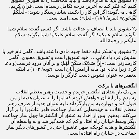
۱٫ تشویق باید به اندازه باشد و نباید مخاطب را به طوری تشویق
کنیم که فکر کند به آخرین درجه تکامل رسیده است. قرآن کریم،
گاهی مى‏‌گوید: اگر این کار را بکنید، شاید رستگار شوید: «لَعَلَّکُمْ
تُفْلِحُونَ» (بقره/ ۱۸۹) «لعل»؛ یعنى امید است.
۲٫ تشویق باید با انصاف و عدالت باشد. اگر کسی گفت: سلام شما
بگوئید: سلام علیکم! اگر گفت: سلام علیکم! شما بگوئید: سلام
علیکم و رحمهًْ الله!
۳٫ تشویق و تشکر نباید فقط جنبه مادی داشته باشد؛ گاهی نام خیر یا
ستایش فرد یا دعایی… خود تشویق است و تشویق‏ معنوى، گاهى
کارسازتر است: «إِنَّ صَلاتَکَ‏ سَکَنٌ‏ لَهُمْ؛ و بر آنان درود فرست(و دعا
کن). زیرا دعاى تو، مایه‏ آرامش آنان است. (توبه/ ۱۰۳) یا اینکه
پیغمبر به عنوان تشویق دست کارگر را بوسید.
انگشتر‌های با برکت
من یک بار تعدادی انگشتر خریدم و خدمت رهبر معظم انقلاب
رسیدم و از ایشان خواهش کردم که اینها را به عنوان هدیه از من
قبول کند و دوباره به من بازگرداند تا به عنوان هدیه از طرف رهبر
معظم انقلاب به هیئت‌هایی که نماز جماعت ظهر عاشورا را برگزار
می‌کنند، بدهیم. پس از اهدا، به عشق آن انگشترها چهل نماز جماعت
دیگر وسط خیابان راه افتاد و کم کم همه‌گیر شد و به واسطه‌ آن
انگشترها و هدیه‌ کوچک، ظهر عاشورا حتی در کشورهای دیگر نماز
جماعت در خیابان راه افتاده است.