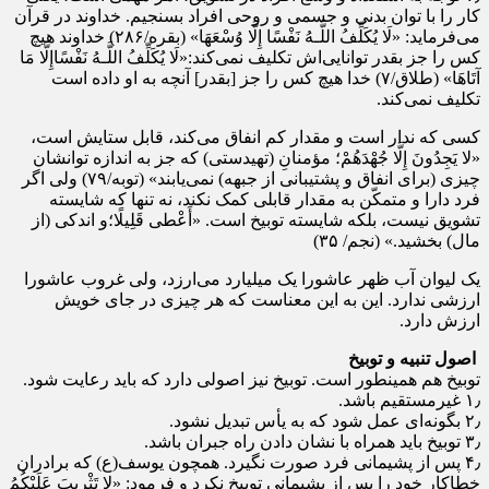
کار را با توان بدنی و جسمی و روحی افراد بسنجیم. خداوند در قرآن
می‌فرماید: «لَا یُکَلِّفُ اللَّـهُ نَفْسًا إِلَّا وُسْعَهَا» (بقره/۲۸۶) خداوند هیچ
کس را جز بقدر توانایى‌اش تکلیف نمى‌کند:«لَا یُکَلِّفُ اللَّـهُ نَفْسًاإِلَّا مَا
آتَاهَا» (طلاق/۷) خدا هیچ کس را جز [بقدر] آنچه به او داده است
تکلیف نمى‌کند.
کسى که ندار است و مقدار کم‏ انفاق مى‏‌کند، قابل ستایش است،
«لا یَجِدُونَ إِلَّا جُهْدَهُمْ؛ مؤمنانِ (تهیدستى) که جز به اندازه‏ توانشان
چیزى (براى انفاق و پشتیبانى از جبهه) نمى‏‌یابند» (توبه/۷۹) ولى اگر
فرد دارا و متمکّن به مقدار قابلى کمک نکند، نه تنها که شایسته
تشویق نیست، بلکه شایسته توبیخ‏ است. «أَعْطى‏ قَلِیلًا؛و اندکى (از
مال) بخشید.» (نجم/ ۳۵)
یک لیوان آب ظهر عاشورا یک میلیارد می‌ارزد، ولی غروب عاشورا
ارزشی ندارد. این به این معناست که هر چیزی در جای خویش
ارزش دارد.
اصول تنبیه و توبیخ
توبیخ هم همینطور است. توبیخ نیز اصولی دارد که باید رعایت شود.
۱٫ غیرمستقیم باشد.
۲٫ بگونه‌ای عمل شود که به یأس تبدیل نشود.
۳٫ توبیخ باید همراه با نشان دادن راه جبران باشد.
۴٫ پس از پشیمانی فرد صورت نگیرد. همچون یوسف(ع) که برادران
خطاکار خود را پس از پشیمانى توبیخ‏ نکرد و فرمود: «لا تَثْرِیبَ‏ عَلَیْکُمُ