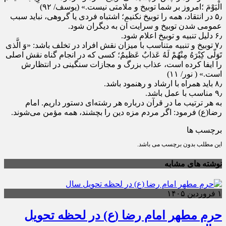
الْیَوْمَ ؛امروز بر شما توبیخ و ملامتى نیست.» (یوسف/ ۹۲)
۵٫ در انتقاد، همه را توبیخ‏ نکنیم؛ اشتباه فردی یا گروهی، نباید سبب
عمومی شدن توبیخ و سرایت آن به دیگران شود.
۶٫ دلیل تنبیه و توبیخ‏ اعلام شود.
۷٫ توبیخ و تنبیه متناسب با میزان نقش افراد در تخلف باشد:‏ «وَ الَّذى
تَوَلّى کِبْرَهُ مِنْهُمْ لَهُ عَذابٌ عَظیمٌ؛ کسى که در انجام گناه نقش اصلى
را ایفا کرده است، عذاب بزرگ و مجازات سنگینى در انتظارش
است.» ( نور/ ۱۱)
۸٫ باید همراه با ارشاد و رهنمود باشد.
۹٫ مناسب با عمل باشد.
به هر ترتیب ما در قرآن درباره هر رشته‌ای دستور داریم. امام
رضا(ع) فرمود: اگر مردم مزه‌ دین را بچشند، همه مؤمن می‌شوند.
برچسب ها
این مطلب بدون برچسب می باشد.
نوشته های مشابه
۱ فروردین ۱۴۰۵
حرم مطهر امام رضا (ع) در لحظه تحویل