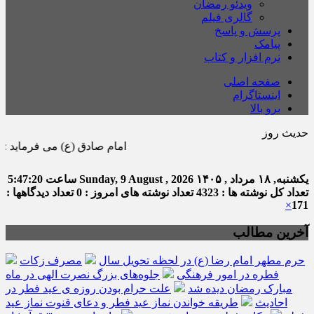
ویدئو رمضان
گالری فیلم
پرسش و پاسخ
پیامک
نرم افزار و کتاب
صفحه اصلی
اینستاگرام
برو بالا
حدیث روز
امام صادق (ع) می فرماید : هر كس در 
یکشنبه, ۱۸ مرداد , ۱۴۰۵
Sunday, 9 August , 2026
ساعت
5:47:20
تعداد کل نوشته ها : 4323
تعداد نوشته های امروز : 0
تعداد دیدگاهها :
×
171
آخرین مطالب
حرم مطهر امام رضا (ع) در لحظه تحویل سال
مصرف زکات
فطره در امور فرهنگی
جلوه‌های بزرگ نصرت الهی در ماه
مبارک رمضان دیده شد
علت حرام بودن روزه ی عید فطر در
احادیث
طریقه خواندن نماز عید فطر و دعای قنوت نماز عید