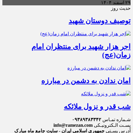
۲۹ اسفند ۱۴۰۴
حدیث روز
توصیف دوستان شهید
اجر هزار شهید برای منتظران امام
زمان(عج)
امان ندادن به دشمن در مبارزه
شب قدر و نزول ملائکه
شـماره تمـاس
۰۹۳۸۹۳۸۳۳۴۲
پسـت الـکترونیـکی
info@ramezan.com
آدرس پسـتی
جمهوری اسلامی ایران - سایت جامع ماه مبارک