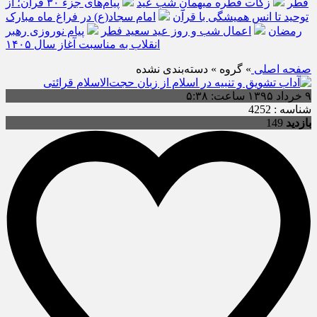
فطر
زکات فطره میهمانِ شب عید
پیام‌های جزء ۳۰ قرآن؛ از
توحید تا انس همیشگی با قرآن
امام سجاد(ع) در فراغ ماه مبارک
رمضان
اعمال شب و روز عید سعید فطر
پیام نوروزی رهبر
انقلاب به مناسبت آغاز سال ۱۴۰۵
صفحه اصلی
» گروه » دسته‌بندی نشده
۹ خرداد ۱۳۹۵ ساعت: ۵:۳۸
شناسه : 4252
بازدید
149