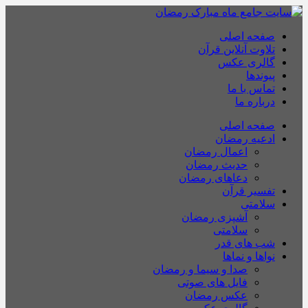
صفحه اصلی
تلاوت آنلاین قرآن
گالری عکس
پیوندها
تماس با ما
درباره ما
صفحه اصلی
ادعیه رمضان
اعمال رمضان
حدیث رمضان
دعاهای رمضان
تفسیر قرآن
سلامتی
آشپزی رمضان
سلامتی
شب های قدر
نواها و نماها
صدا و سیما و رمضان
فایل های صوتی
عکس رمضان