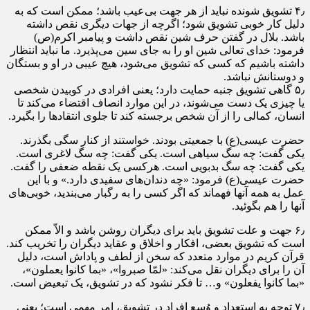
۴٫ تشویق شونده نباید از هر جهت بی‌عیب باشد؛ ممکن است که به
دلیل کار خوبی تشویق شود؛ اگرچه از جهات دیگری نقص داشته
باشد. بلال در گفتن حرف شین نقص داشت و پیامبر اکرم(ص)
فرمود: خدای تعالی شین او را به جای سین می‌پذیرد. ما نباید انتظار
داشته باشیم که کسی که تشویق می‌شود، هیچ عیبی در او و بستگان
و دوستانش نباشد.
۵٫ گاهی تشویق جنبه حمایت دارد؛ یعنی افرادی در کوبیدن شخصی
یا چیزی یک دست می‌شوند، در این موارد انصاف اقتضاء می‌کند تا
انسان، کمالی را از آن شخص برجسته کند تا جلوی انتقادها را بگیرد.
حضرت عیسى(ع) با جمعیتى بودند. خواستند از کنار سگى بگذرند.
یکى گفت: چه سگ‏ سیاهى است. یکى گفت: چه سگ‏ لاغرى است.
یکى گفت: چه سگ بد‌بویى است. هرکسى یک نقطه ضعفى را گفت.
حضرت عیسى‏(ع) فرمود: «چه دندان‏‌هاى سفیدى دارد.» و با این
عمل به همه آنها فهماند که اگر کسی را به رگبار می‌بندید، خوبی‌های
آنها را هم بگوئید.
۶٫ جهت و علت تشویق باید برای دیگران روشن باشد و الاّ ممکن
است که تشویق بعضی، افکار و اخلاق و عقاید دیگران را تخریب کند.
قرآن کریم در موارد متعدد که سخن از لطف و پاداش است، دلیل
آن را برای دیگران نقل می‌کند: «لمّا صبروا»، «بما کانوا یعملون»،
«بما کانوا یفعلون» و… تا فکر نشود که در تشویق، یک تبعیض است.
۷٫ توجه به استعداد و وُسع افراد در تشویق، امر مهمی است؛ یعنی