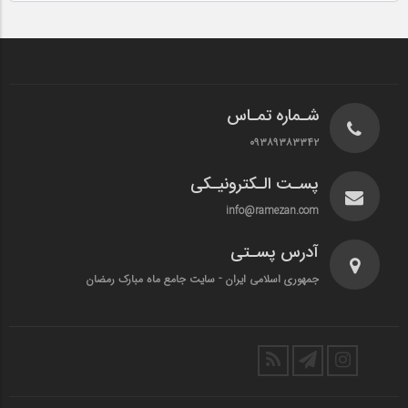
شـماره تمـاس
۰۹۳۸۹۳۸۳۳۴۲
پسـت الـکترونیـکی
info@ramezan.com
آدرس پسـتی
جمهوری اسلامی ایران - سایت جامع ماه مبارک رمضان