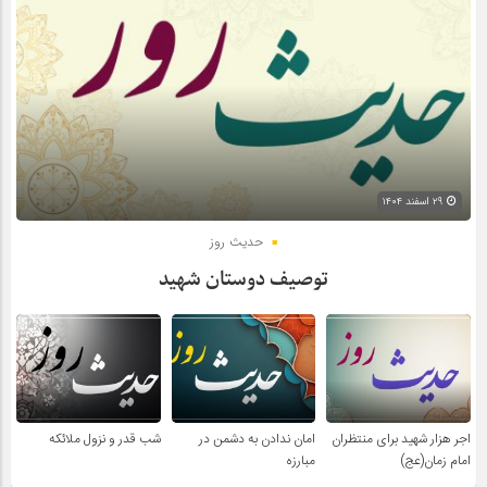
۲۹ اسفند ۱۴۰۴
حدیث روز
توصیف دوستان شهید
اجر هزار شهید برای منتظران
امان ندادن به دشمن در
شب قدر و نزول ملائکه
امام زمان(عج)
مبارزه