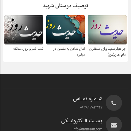
توصیف دوستان شهید
اجر هزار شهید برای منتظران
امان ندادن به دشمن در
شب قدر و نزول ملائکه
امام زمان(عج)
مبارزه
شـماره تمـاس
۰۹۳۸۹۳۸۳۳۴۲
پسـت الـکترونیـکی
info@ramezan.com