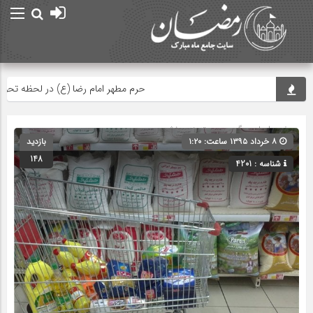
حرم مطهر امام رضا (ع) در لحظه تحویل سال
صفحه اصلی
» گروه » دسته‌بندی نشده
۸ خرداد ۱۳۹۵ ساعت: ۱:۲۰
بازدید
148
شناسه : 4201