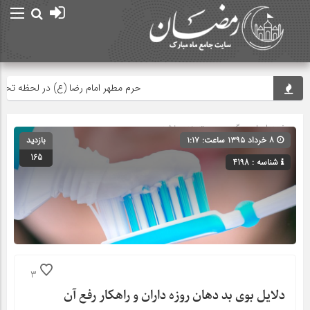
حرم مطهر امام رضا (ع) در لحظه تحویل س
صفحه اصلی
» گروه » دسته‌بندی نشده
۸ خرداد ۱۳۹۵ ساعت: ۱:۱۷
بازدید
165
شناسه : 4198
3
دلایل بوی بد دهان روزه داران و راهکار رفع آن