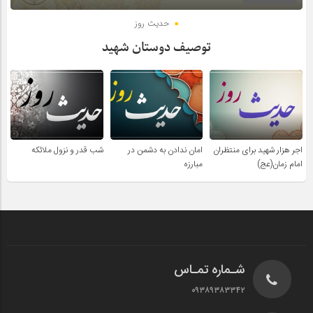
حدیث روز
توصیف دوستان شهید
اجر هزار شهید برای منتظران
امان ندادن به دشمن در
شب قدر و نزول ملائکه
امام زمان(عج)
مبارزه
شـماره تمـاس
۰۹۳۸۹۳۸۳۳۴۲