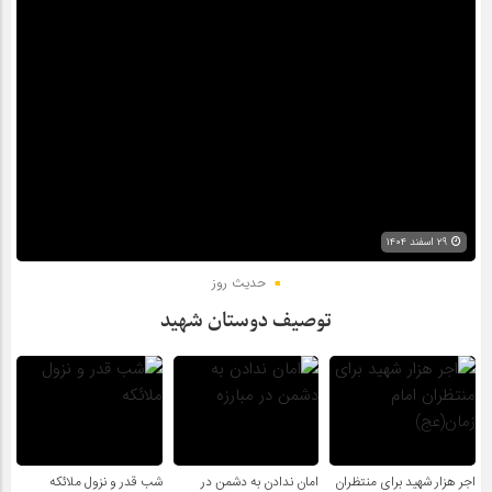
۲۹ اسفند ۱۴۰۴
حدیث روز
توصیف دوستان شهید
اجر هزار شهید برای منتظران
امان ندادن به دشمن در
شب قدر و نزول ملائکه