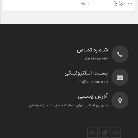
امام زمان(عج)
مبارزه
شـماره تمـاس
۰۹۳۸۹۳۸۳۳۴۲
پسـت الـکترونیـکی
info@ramezan.com
آدرس پسـتی
جمهوری اسلامی ایران - سایت جامع ماه مبارک رمضان