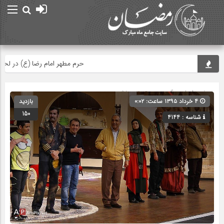
امام صادق (ع) می فرمای
حرم مطهر امام رضا (ع) در لحظه تحو
صفحه اصلی
» گروه » دسته‌بندی نشده
۴ خرداد ۱۳۹۵ ساعت: ۰:۰۲
بازدید
150
شناسه : 4144