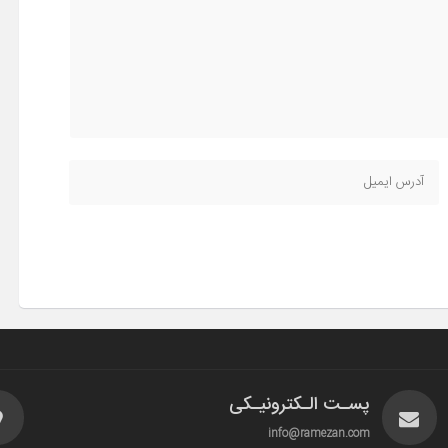
پسـت الـکترونیـکی
info@ramezan.com