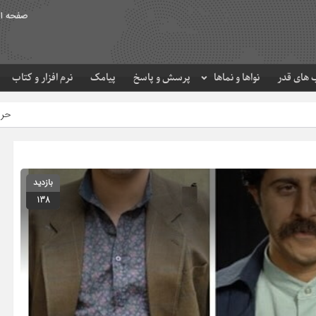
صفحه ا
های قدر
نواها و نماها
پرسش و پاسخ
پیامک
نرم افزار و کتاب
حرم مطهر امام رضا (ع) در ل
بازدید
138