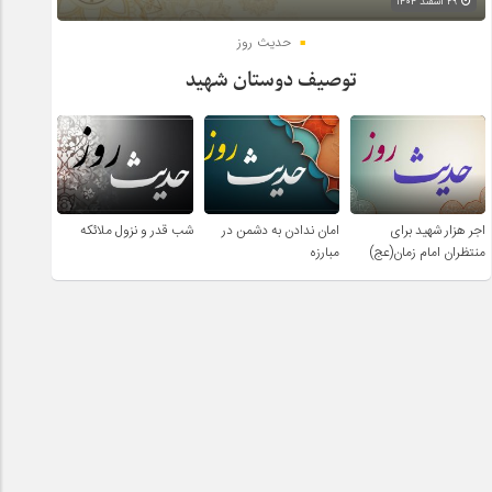
۲۹ اسفند ۱۴۰۴
حدیث روز
توصیف دوستان شهید
اجر هزار شهید برای
امان ندادن به دشمن در
شب قدر و نزول ملائکه
منتظران امام زمان(عج)
مبارزه