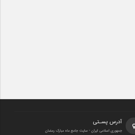
آدرس پسـتی
جمهوری اسلامی ایران - سایت جامع ماه مبارک رمضان