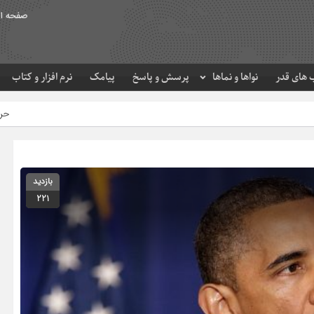
صفحه ا
های قدر
نواها و نماها
پرسش و پاسخ
پیامک
نرم افزار و کتاب
حرم مطهر امام رضا (ع) در 
بازدید
221