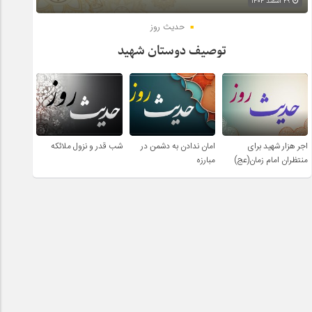
۲۹ اسفند ۱۴۰۴
حدیث روز
توصیف دوستان شهید
اجر هزار شهید برای
امان ندادن به دشمن در
شب قدر و نزول ملائکه
منتظران امام زمان(عج)
مبارزه