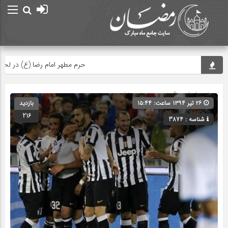
حرم مطهر امام رضا (ع) در لحظه تحو
صفحه اصلی
» گروه » دسته‌بندی نشده
۲۶ تیر ۱۳۹۴ ساعت: ۱۵:۴۴
بازدید
216
شناسه : 3874