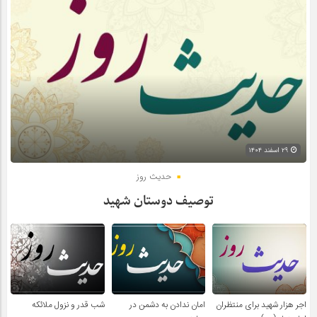
۲۹ اسفند ۱۴۰۴
حدیث روز
توصیف دوستان شهید
اجر هزار شهید برای منتظران
امان ندادن به دشمن در
شب قدر و نزول ملائکه