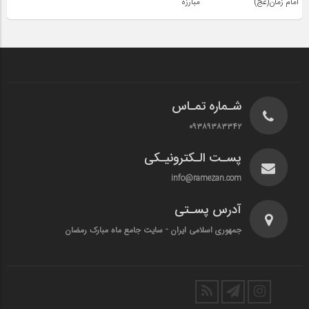
امام زمان(عج)
مبارزه
شـماره تمـاس
۰۹۳۸۹۳۸۳۳۴۲
پسـت الـکترونیـکی
info@ramezan.com
آدرس پسـتی
جمهوری اسلامی ایران - سایت جامع ماه مبارک رمضان