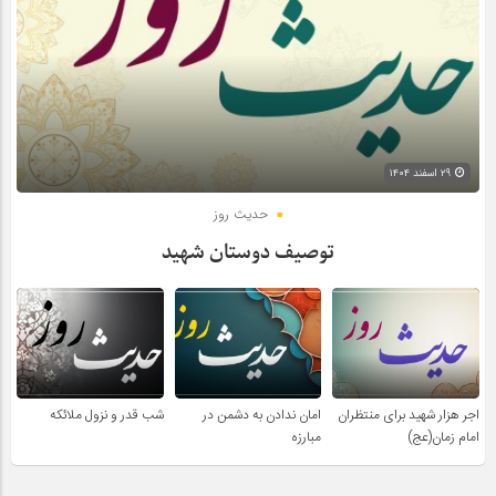
۲۹ اسفند ۱۴۰۴
حدیث روز
توصیف دوستان شهید
اجر هزار شهید برای منتظران
امان ندادن به دشمن در
شب قدر و نزول ملائکه
امام زمان(عج)
مبارزه