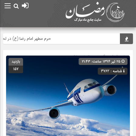
حرم مطهر امام رضا (ع) در لحظه تحو
صفحه اصلی
» گروه » دسته‌بندی نشده
۲۵ تیر ۱۳۹۴ ساعت: ۲۱:۴۳
بازدید
157
شناسه : 3762