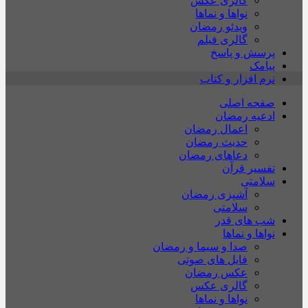
گالری عکس
نواها و نماها
ویدئو رمضان
گالری فیلم
پرسش و پاسخ
پیامک
نرم افزار و کتاب
صفحه اصلی
ادعیه رمضان
اعمال رمضان
حدیث رمضان
دعاهای رمضان
تفسیر قرآن
سلامتی
آشپزی رمضان
سلامتی
شب های قدر
نواها و نماها
صدا و سیما و رمضان
فایل های صوتی
عکس رمضان
گالری عکس
نواها و نماها