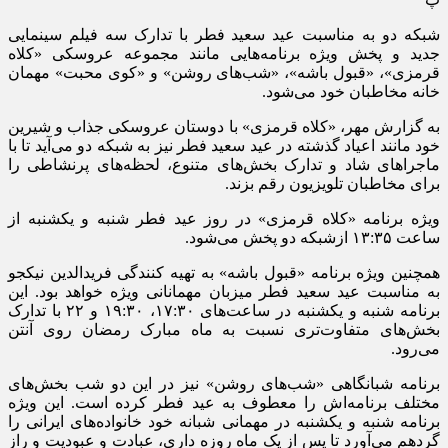
شبکه دو به مناسبت عید سعید فطر با تدارک سه فیلم سینمایی
جدید و پخش ویژه برنامه‌هایی مانند مجموعه عروسکی «کلاه
قرمزی»،‌ «قبول باشه»، «شب‌های روشن» و «کوی محبت» مهمان
خانه مخاطبان خود می‌شود.
به گزارش مهر، «کلاه قرمزی» با دوستان عروسکى جذاب و شیرین
خود مانند اعیاد گذشته در عید سعید فطر نیز به شبکه دو می‌آید تا با
ماجراهاى شاد و تدارک بخش‌های متنوع، لحظه‌های پرنشاطی را
برای مخاطبان تلویزیون رقم بزند.
ویژه برنامه «کلاه قرمزی» در روز عید فطر شنبه و یکشنبه از
ساعت ۱۳:۳۵ ازشبکه دو پخش می‌شود.
همچنین ویژه برنامه «قبول باشه» به تهیه کنندگی فریدالدین نیکجو
به مناسبت عید سعید فطر میزبان مهمانانی ویژه خواهد بود. این
برنامه شنبه و یکشنبه در ساعت‌های ۱۷:۳۰، ۱۹:۳۰ و ۲۲ با تدارک
بخش‌های متفاوت‌تری نسبت به ماه مبارک رمضان روی آنتن
می‌رود.
برنامه شبانگاهى «شب‌های روشن» نیز در این دو شب بخش‌های
مختلف برنامه‌اش را معطوف به عید فطر کرده است. این ویژه
برنامه شنبه و یکشنبه در مهمانی شبانه خود خانواده‌های ایرانی را
گردهم می‌آورد تا پس از یک ماه روزه داری، عبادت و عبودیت و راز