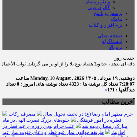
ویدئو رمضان
گالری فیلم
پرسش و پاسخ
پیامک
نرم افزار و کتاب
صفحه اصلی
اینستاگرام
برو بالا
حدیث روز
 خداوندْ هفتاد نوع بلا را از او بر مى گرداند. ثواب الأعمال : ص ١٧١ ح ١٩
دوشنبه, ۱۹ مرداد , ۱۴۰۵
Monday, 10 August , 2026
ساعت
7:28:07
تعداد کل نوشته ها : 4323
تعداد نوشته های امروز : 0
تعداد
دیدگاهها : 171
×
آخرین مطالب
حرم مطهر امام رضا (ع) در لحظه تحویل سال
مصرف زکات
فطره در امور فرهنگی
جلوه‌های بزرگ نصرت الهی در ماه
مبارک رمضان دیده شد
علت حرام بودن روزه ی عید فطر در
احادیث
طریقه خواندن نماز عید فطر و دعای قنوت نماز عید