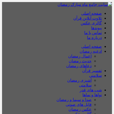
صفحه اصلی
تلاوت آنلاین قرآن
گالری عکس
پیوندها
تماس با ما
درباره ما
صفحه اصلی
ادعیه رمضان
اعمال رمضان
حدیث رمضان
دعاهای رمضان
تفسیر قرآن
سلامتی
آشپزی رمضان
سلامتی
شب های قدر
نواها و نماها
صدا و سیما و رمضان
فایل های صوتی
عکس رمضان