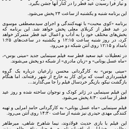
و نیاز فرا رسیدن عید فطر را در کنار آنها جشن بگیرد.
این برنامه شنبه و یکشنبه از ساعت ۲۴ پخش می‌شود.
برنامه «کوی محبت» با تهیه‌کنندگی و اجرای سیدمصطفی موسوی
در عید فطر از کربلای معلی پخش خواهد شد. این برنامه که
بخش‌های مختلف خود را به آداب و اعمال عید فطر متمرکز خواهد
کرد، در روز شنبه ساعت ۱۲:۱۵ و یکشنبه در ساعت‌های ۱:۲۵
بامداد و ۱۲:۱۵ روی آنتن شبکه دو می‌رود.
در تعطیلات عید سعید فطر سه فیلم‌ سینمایی جدید «مینی بوس»،
‌«ماه عسل یونانی» و «زبان مادری» از شبکه دو پخش می‌شوند.
«مینی بوس» به کارگردانی محسن زارعیان درباره یک گروه
فیلمبرداری است که برای کار به خارج از شهر رفته‌اند، اما هنگام
بازگشت نیکو، بازیگر خردسال فیلم را جا می‌گذارند…
این فیلم سینمایی در ژانر کودک و نوجوان ساخته شده و روز عید
فطر از ساعت ۸:۳۰ پخش می‌شود.
فیلم سینمایی «ماه عسل یونانی» به کارگردانی حامد امرایی و تهیه
کنندگی مهدی حیدری نیز شنبه از ساعت ۱۴:۳۰ روی آنتن می‌رود.
این فیلم با بازی حدیث فولادوند، نیما شاهرخ شاهی، میرطاهر
مظلومی‌، خشایار راد، افسانه ناصری، فرحناز منافی ظاهر، بیژن