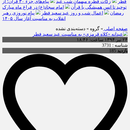
فطر
زکات فطره میهمانِ شب عید
پیام‌های جزء ۳۰ قرآن؛ از
توحید تا انس همیشگی با قرآن
امام سجاد(ع) در فراغ ماه مبارک
رمضان
اعمال شب و روز عید سعید فطر
پیام نوروزی رهبر
انقلاب به مناسبت آغاز سال ۱۴۰۵
صفحه اصلی
» گروه » دسته‌بندی نشده
۲۴ تیر ۱۳۹۴ ساعت: ۱۸:۴۶
شناسه : 3731
بازدید
185