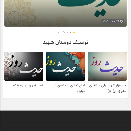
۲۹ اسفند ۱۴۰۴
حدیث روز
توصیف دوستان شهید
اجر هزار شهید برای منتظران
امان ندادن به دشمن در
شب قدر و نزول ملائکه
امام زمان(عج)
مبارزه