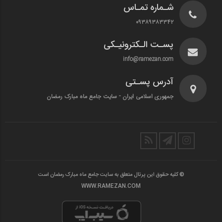
شـماره تمـاس
۰۹۳۸۹۳۸۳۳۴۲
پسـت الـکترونیـکی
info@ramezan.com
آدرس پسـتی
جمهوری اسلامی ایران - سایت جامع ماه مبارک رمضان
© کلیه حقوق این پرتال متعلق به سایت جامع ماه مبارک رمضان است
WWW.RAMEZAN.COM