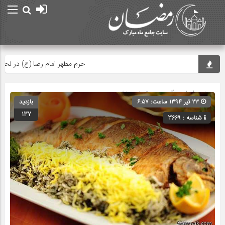
حرم مطهر امام رضا (ع) در لحظه تحو
صفحه اصلی
» گروه » دسته‌بندی نشده
۲۳ تیر ۱۳۹۴ ساعت: ۶:۵۷
بازدید
137
شناسه : 3669