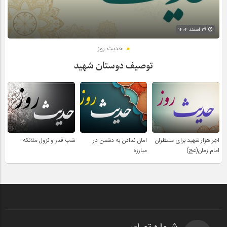
۲۹ اسفند ۱۴۰۴
حدیث روز
توصیف دوستان شهید
اجر هزار شهید برای منتظران
امان ندادن به دشمن در
شب قدر و نزول ملائکه
امام زمان(عج)
مبارزه