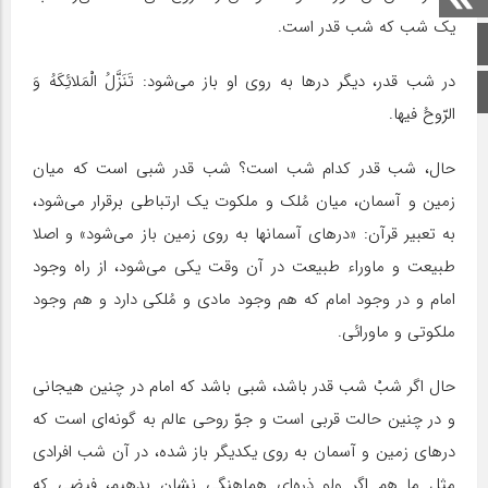
یک شب که شب قدر است.
صفحه اصلی
در شب قدر، دیگر درها به روى او باز مى‌شود: تَنَزَّلُ الْمَلائِکَهُ وَ
اینستاگرام
الرّوحُ فیها.
حال، شب قدر کدام شب است؟ شب قدر شبى است که میان
زمین و آسمان، میان مُلک و ملکوت یک ارتباطى برقرار مى‌شود،
به تعبیر قرآن: «درهاى آسمانها به روى زمین باز مى‌شود» و اصلا
طبیعت و ماوراء طبیعت در آن وقت یکى مى‌شود، از راه وجود
امام و در وجود امام که هم وجود مادى و مُلکى دارد و هم وجود
ملکوتى و ماورائى.
حال اگر شبْ شب قدر باشد، شبى باشد که امام در چنین هیجانى
و در چنین حالت قربى است و جوّ روحى عالم به گونه‌اى است که
درهاى زمین و آسمان به روى یکدیگر باز شده، در آن شب افرادى
مثل ما هم اگر ولو ذره‌اى هماهنگى نشان بدهیم، فیضى که