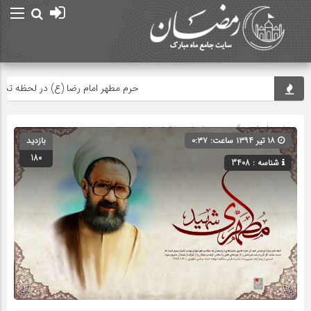
حرم مطهر امام رضا (ع) در لحظه تحویل 
صفحه اصلی
» گروه » دسته‌بندی نشده
۱۸ تیر ۱۳۹۴ ساعت: ۰:۳۷
بازدید
180
شناسه : 3408