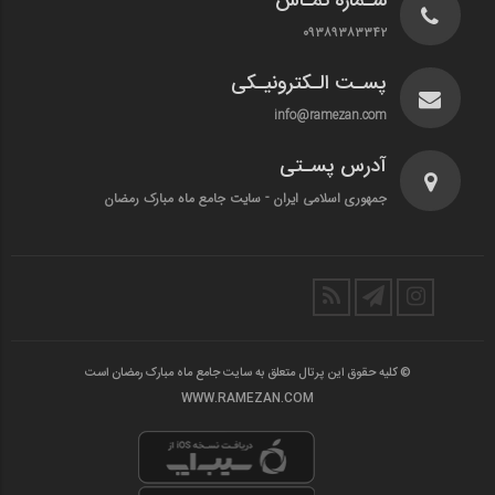
شـماره تمـاس
۰۹۳۸۹۳۸۳۳۴۲
پسـت الـکترونیـکی
info@ramezan.com
آدرس پسـتی
جمهوری اسلامی ایران - سایت جامع ماه مبارک رمضان
© کلیه حقوق این پرتال متعلق به سایت جامع ماه مبارک رمضان است
WWW.RAMEZAN.COM