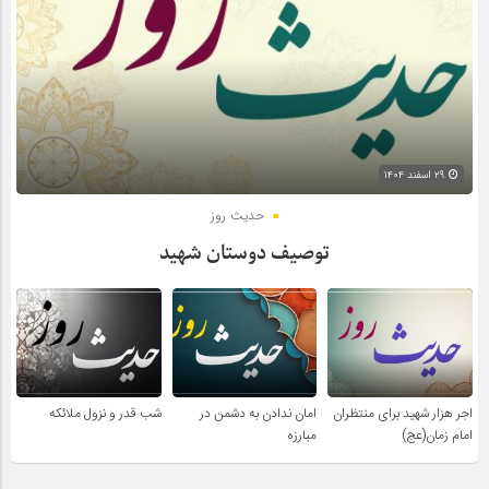
۲۹ اسفند ۱۴۰۴
حدیث روز
توصیف دوستان شهید
اجر هزار شهید برای منتظران
امان ندادن به دشمن در
شب قدر و نزول ملائکه
امام زمان(عج)
مبارزه