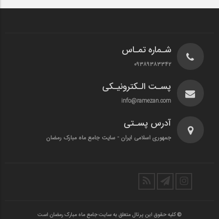
شـماره تمـاس
۰۹۳۸۹۳۸۳۳۴۲
پسـت الـکترونیـکی
info@ramezan.com
آدرس پسـتی
جمهوری اسلامی ایران - سایت جامع ماه مبارک رمضان
© کلیه حقوق این پرتال متعلق به سایت جامع ماه مبارک رمضان است