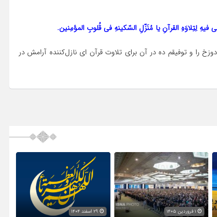
قْنی فیهِ لِتِلاوَهِ القرآنِ یا مُنَزّلِ السّکینهِ فی قُلوبِ المؤمِنین.
زخ را و توفیقم ده در آن براى تلاوت قرآن اى نازل‌کننده آرامش در
۱ فروردین ۱۴۰۵
۲۹ اسفند ۱۴۰۴