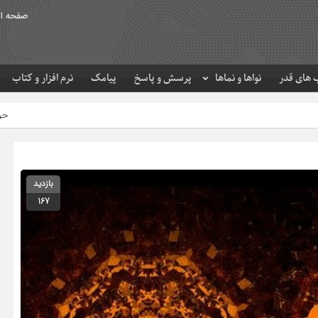
صفحه ا
های قدر
نواها و نماها
پرسش و پاسخ
پیامک
نرم افزار و کتاب
حرم مطهر امام رضا (ع) در
بازدید
167