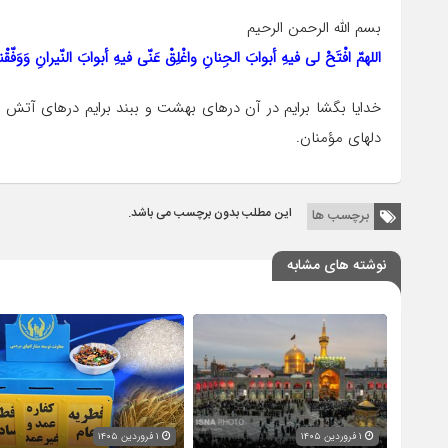
بسم الله الرحمن الرحیم
اللهمّ افْتَحْ لی فیهِ أبوابَ الجِنانِ واغْلِقْ عَنّی فیهِ أبوابَ النّیرانِ وَوَفّ
خدایا بگشا برایم در آن درهاى بهشت و ببند برایم درهاى آتش دو
دلهاى مؤمنان.
این مطلب بدون برچسب می باشد.
برچسب ها
نوشته های مشابه
۱ فروردین ۱۴۰۵
۱ فروردین ۱۴۰۵