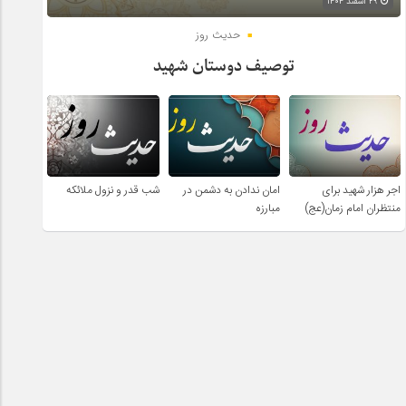
۲۹ اسفند ۱۴۰۴
حدیث روز
توصیف دوستان شهید
اجر هزار شهید برای
امان ندادن به دشمن در
شب قدر و نزول ملائکه
منتظران امام زمان(عج)
مبارزه