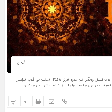
5
ابَ النّیرانِ وَوَفّقْنی فیهِ لِتِلاوَهِ القرآنِ یا مُنَزّلِ السّکینهِ فی قُلوبِ المؤمِنین.
وفیقم ده در آن براى تلاوت قرآن اى نازل‌کننده آرامش در دلهاى مؤمنان.
پ
پ