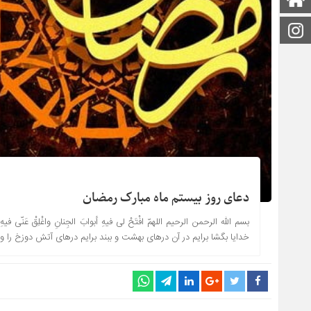
اینستاگرام
دعای روز بیستم ماه مبارک رمضان
بسم الله الرحمن الرحیم اللهمّ افْتَحْ لی فیهِ أبوابَ الجِنانِ واغْلِقْ عَنّی فیهِ أبو
خدایا بگشا برایم در آن درهاى بهشت و ببند برایم درهاى آتش دوزخ را و ت