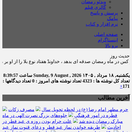
ویدئو رمضان
گالری فیلم
پرسش و پاسخ
پیامک
نرم افزار و کتاب
صفحه اصلی
اینستاگرام
برو بالا
حدیث روز
ماه رمضان صدقه اى بدهد ، خداوندْ هفتاد نوع بلا را از او بر مى گرداند. ث
یکشنبه, ۱۸ مرداد , ۱۴۰۵
Sunday, 9 August , 2026
ساعت
8:39:58
تعداد کل نوشته ها : 4323
تعداد نوشته های امروز : 0
تعداد دیدگاهها :
×
171
آخرین مطالب
حرم مطهر امام رضا (ع) در لحظه تحویل سال
مصرف زکات
فطره در امور فرهنگی
جلوه‌های بزرگ نصرت الهی در ماه
مبارک رمضان دیده شد
علت حرام بودن روزه ی عید فطر در
احادیث
طریقه خواندن نماز عید فطر و دعای قنوت نماز عید