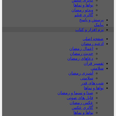
گالری عکس
نواها و نماها
ویدئو رمضان
گالری فیلم
پرسش و پاسخ
پیامک
نرم افزار و کتاب
صفحه اصلی
ادعیه رمضان
اعمال رمضان
حدیث رمضان
دعاهای رمضان
تفسیر قرآن
سلامتی
آشپزی رمضان
سلامتی
شب های قدر
نواها و نماها
صدا و سیما و رمضان
فایل های صوتی
عکس رمضان
گالری عکس
نواها و نماها