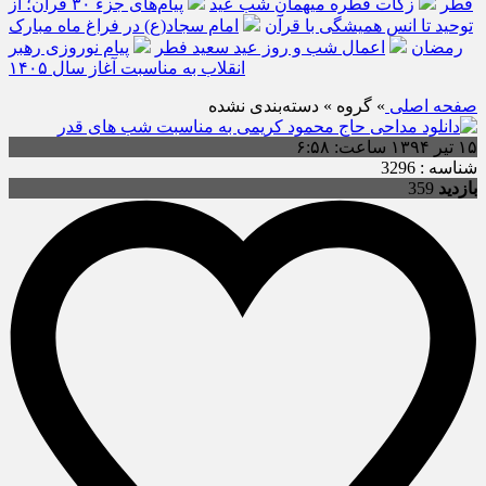
فطر
زکات فطره میهمانِ شب عید
پیام‌های جزء ۳۰ قرآن؛ از
توحید تا انس همیشگی با قرآن
امام سجاد(ع) در فراغ ماه مبارک
رمضان
اعمال شب و روز عید سعید فطر
پیام نوروزی رهبر
انقلاب به مناسبت آغاز سال ۱۴۰۵
صفحه اصلی
» گروه » دسته‌بندی نشده
۱۵ تیر ۱۳۹۴ ساعت: ۶:۵۸
شناسه : 3296
بازدید
359