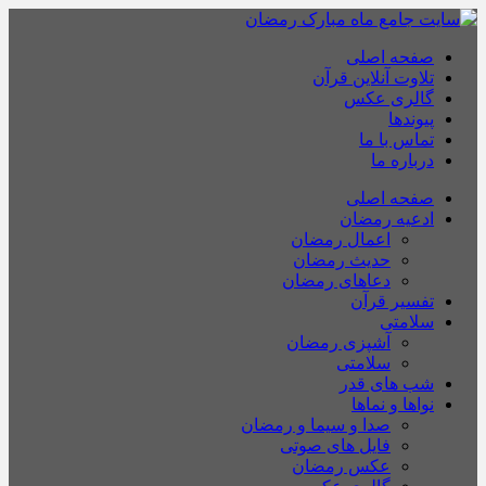
صفحه اصلی
تلاوت آنلاین قرآن
گالری عکس
پیوندها
تماس با ما
درباره ما
صفحه اصلی
ادعیه رمضان
اعمال رمضان
حدیث رمضان
دعاهای رمضان
تفسیر قرآن
سلامتی
آشپزی رمضان
سلامتی
شب های قدر
نواها و نماها
صدا و سیما و رمضان
فایل های صوتی
عکس رمضان