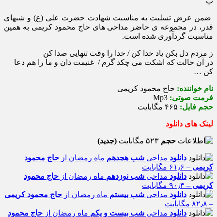
پ
ضمن عرض تسلیت به مناسبت شهادت حضرت علی (ع) و شبهای
قدر، در مجموعه ی حاضر مداحی های حاج محمود کریمی به همین
مناسبت گردآوری شده است.
ز مردم دل بکن یاد خدا کن / خدا را وقت تنهایی صدا کن
در آن حالت که اشکت می چکد گرم / غنیمت دان و ما را هم دعا
کن …
نام خواننده:
حاج محمود کریمی
فرمت صوتی:
Mp3
حجم فایل:
۴۶۵ مگابایت
لینک های دانلود
حجم
۵۲۳ مگابایت
(جدید)
دانلود
مداحی
شب هجدهم
ماه رمضان از
حاج محمود
کریمی
– ۶۱٫۶ مگابایت
دانلود
مداحی
شب نوزدهم
ماه رمضان از
حاج محمود
کریمی
– ۹۰٫۳ مگابایت
دانلود
مداحی
شب بیستم
ماه رمضان از
حاج محمود کریمی
– ۸۲٫۸ مگابایت
دانلود
مداحی
شب بیست و یکم
ماه رمضان از
حاج محمود