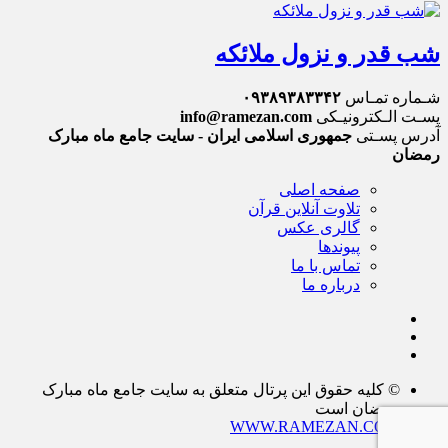
شب قدر و نزول ملائکه
شـماره تمـاس
۰۹۳۸۹۳۸۳۳۴۲
پسـت الـکترونیـکی
info@ramezan.com
آدرس پسـتی
جمهوری اسلامی ایران - سایت جامع ماه مبارک
رمضان
صفحه اصلی
تلاوت آنلاین قرآن
گالری عکس
پیوندها
تماس با ما
درباره ما
© کلیه حقوق این پرتال متعلق به سایت جامع ماه مبارک
رمضان است
WWW.RAMEZAN.COM