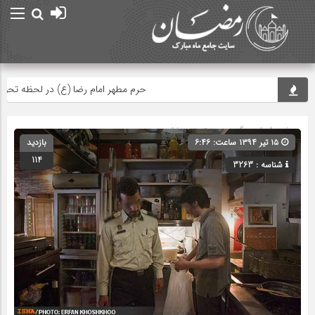
حرم مطهر امام رضا (ع) در لحظه تحویل سال
صفحه اصلی
» گروه » دسته‌بندی نشده
۱۵ تیر ۱۳۹۴ ساعت: ۶:۴۶
بازدید
114
شناسه : 3263