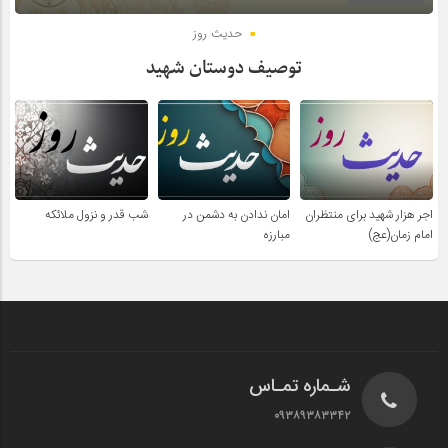
حدیث روز
توصیف دوستان شهید
اجر هزار شهید برای منتظران
امان ندادن به دشمن در
شب قدر و نزول ملائکه
امام زمان(عج)
مبارزه
شـماره تمـاس
۰۹۳۸۹۳۸۳۳۴۲