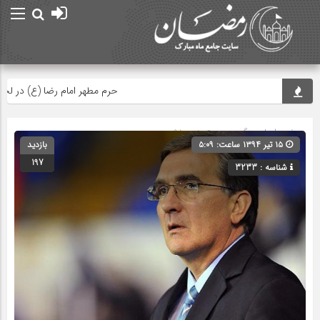
حرم مطهر امام رضا (ع) در لحظه تحوی
صفحه اصلی
» گروه » دسته‌بندی نشده
۱۵ تیر ۱۳۹۴ ساعت: ۵:۰۹
بازدید
197
شناسه : 3233