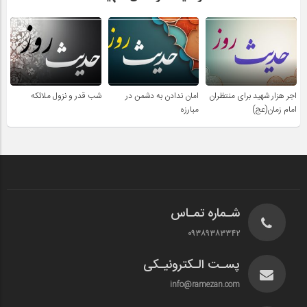
اجر هزار شهید برای منتظران
امان ندادن به دشمن در
شب قدر و نزول ملائکه
امام زمان(عج)
مبارزه
شـماره تمـاس
۰۹۳۸۹۳۸۳۳۴۲
پسـت الـکترونیـکی
info@ramezan.com