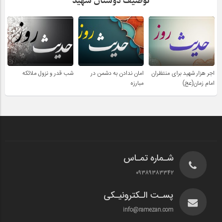
توصیف دوستان شهید
اجر هزار شهید برای منتظران
امان ندادن به دشمن در
شب قدر و نزول ملائکه
امام زمان(عج)
مبارزه
شـماره تمـاس
۰۹۳۸۹۳۸۳۳۴۲
پسـت الـکترونیـکی
info@ramezan.com