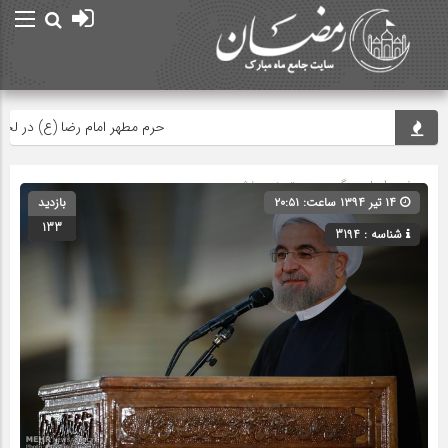
حرم مطهر امام رضا (ع) در لحظه تحو
صفحه اصلی
» گروه » دسته‌بندی نشده
۱۴ تیر ۱۳۹۴ ساعت: ۲۰:۵۱
بازدید
133
شناسه : 3194