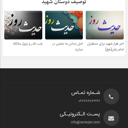
توصیف دوستان شهید
اجر هزار شهید برای منتظران
امان ندادن به دشمن در
شب قدر و نزول ملائکه
امام زمان(عج)
مبارزه
شـماره تمـاس
۰۹۳۸۹۳۸۳۳۴۲
پسـت الـکترونیـکی
info@ramezan.com