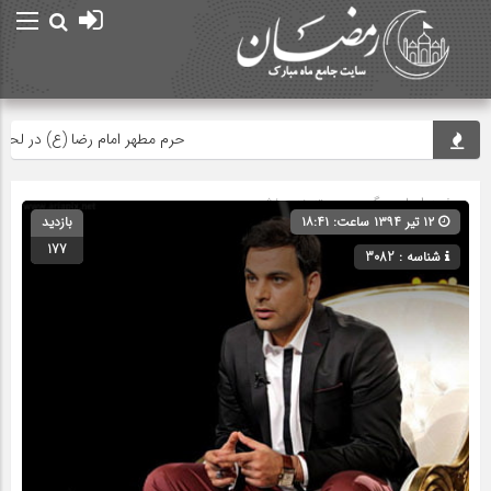
حرم مطهر امام رضا (ع) در لحظه تحو
صفحه اصلی
» گروه » دسته‌بندی نشده
۱۲ تیر ۱۳۹۴ ساعت: ۱۸:۴۱
بازدید
177
شناسه : 3082