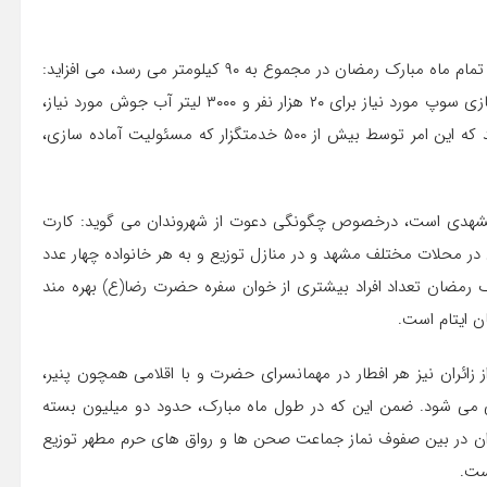
سیدخلیل منبتی با اشاره به این که طول سفره های پهن شده در تمام ماه مبارک رمضان در مجموع به ۹۰ کیلومتر می رسد، می افزاید:
طبخ روزانه ۲۵۰۰ کیلوگرم برنج ، ۲۵۰۰ کیلوگرم گوشت و آماده سازی سوپ مورد نیاز برای ۲۰ هزار نفر و ۳۰۰۰ لیتر آب جوش مورد نیاز،
گستره و حجم خدمت رسانی به زائران روزه دار را نشان می دهد که این امر توسط بیش از ۵۰۰ خدمتگزار که مسئولیت آماده سازی،
مشهدی است، درخصوص چگونگی دعوت از شهروندان می گوید: کارت
 محلات مختلف مشهد و در منازل توزیع و به هر خانواده چهار عدد
ود که در روزهای جمعه، ۱۹، ۲۱ و ۲۳ ماه مبارک رمضان تعداد افراد بیشتری از خوان سفره حضرت رضا(ع) بهره مند
 زائران نیز هر افطار در مهمانسرای حضرت و با اقلامی همچون پنیر،
یی می شود. ضمن این که در طول ماه مبارک، حدود دو میلیون بسته
ان زائران و مجاوران در بین صفوف نماز جماعت صحن ها و رواق های حرم مطهر توزیع
ست.