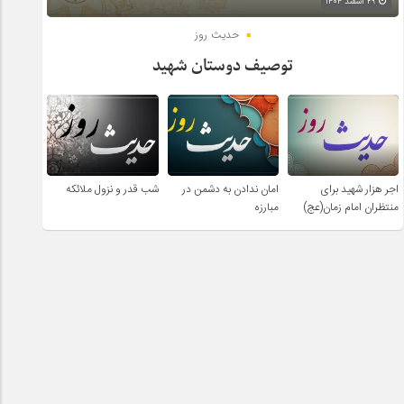
۲۹ اسفند ۱۴۰۴
حدیث روز
توصیف دوستان شهید
اجر هزار شهید برای
امان ندادن به دشمن در
شب قدر و نزول ملائکه
منتظران امام زمان(عج)
مبارزه