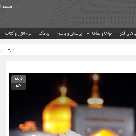
صفحه ا
های قدر
نواها و نماها
پرسش و پاسخ
پیامک
نرم افزار و کتاب
حرم مطهر امام رضا (ع) در لحظه تحو
بازدید
152