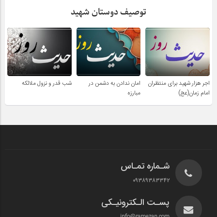
توصیف دوستان شهید
اجر هزار شهید برای منتظران
امان ندادن به دشمن در
شب قدر و نزول ملائکه
امام زمان(عج)
مبارزه
شـماره تمـاس
۰۹۳۸۹۳۸۳۳۴۲
پسـت الـکترونیـکی
info@ramezan.com