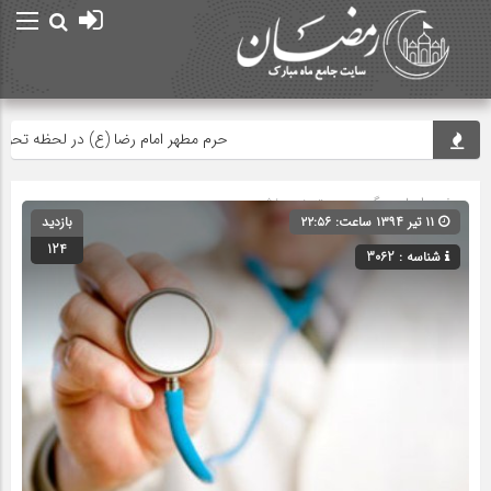
حرم مطهر امام رضا (ع) در لحظه تحویل سال
صفحه اصلی
» گروه » دسته‌بندی نشده
۱۱ تیر ۱۳۹۴ ساعت: ۲۲:۵۶
بازدید
124
شناسه : 3062