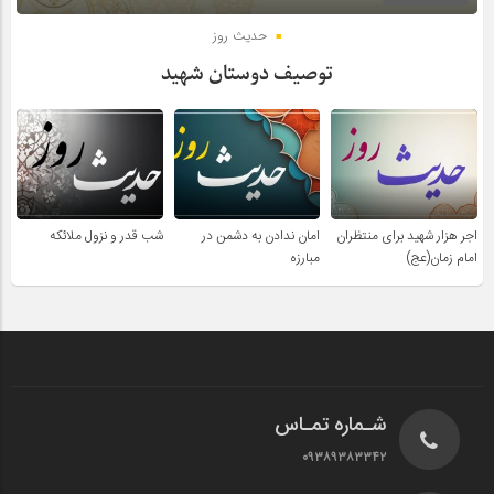
حدیث روز
توصیف دوستان شهید
اجر هزار شهید برای منتظران
امان ندادن به دشمن در
شب قدر و نزول ملائکه
امام زمان(عج)
مبارزه
شـماره تمـاس
۰۹۳۸۹۳۸۳۳۴۲