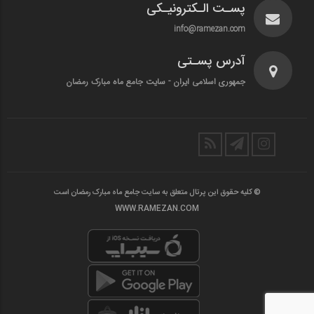
پسـت الـکترونیـکی
info@ramezan.com
آدرس پسـتی
جمهوری اسلامی ایران - سایت جامع ماه مبارک رمضان
© کلیه حقوق این پرتال متعلق به سایت جامع ماه مبارک رمضان است
WWW.RAMEZAN.COM