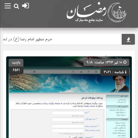
حرم مطهر امام رضا (ع) در لحظه تحو
صفحه اصلی
» گروه » دسته‌بندی نشده
۱۰ تیر ۱۳۹۴ ساعت: ۹:۱۸
بازدید
6561
شناسه : 3021