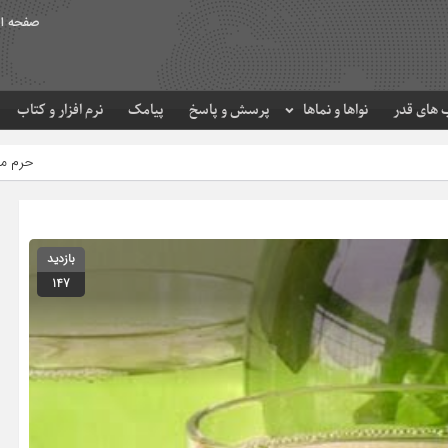
صفحه ا
های قدر
نواها و نماها
پرسش و پاسخ
پیامک
نرم افزار و کتاب
حرم مطهر امام رضا (ع) در لحظه 
بازدید
147