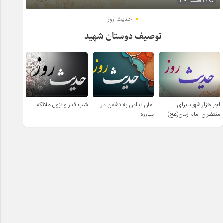
۲۹ اسفند ۱۴۰۴
حدیث روز
توصیف دوستان شهید
اجر هزار شهید برای
امان ندادن به دشمن در
شب قدر و نزول ملائکه
منتظران امام زمان(عج)
مبارزه