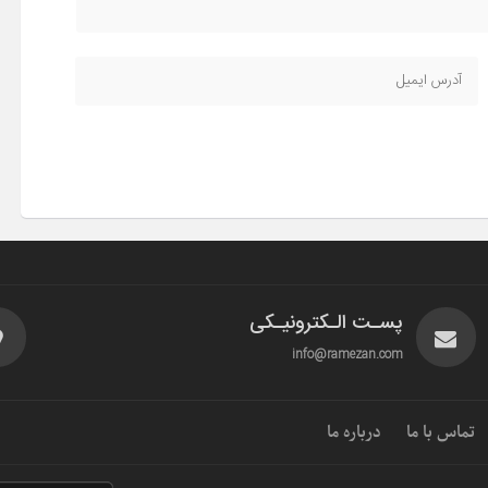
پسـت الـکترونیـکی
info@ramezan.com
تماس با ما
درباره ما