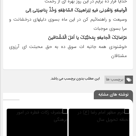
خدایا قرار ده برایم در این روز بهره اى از رحمت
الْواسِعَهِ وَاهْدِنى فیهِ لِبَراهینِکَ السّاطِعَهِ وَخُذْ بِناصِیَتى اِلى
وسیعت و راهنمائیم کن در این ماه بسوى دلیلهاى درخشانت و
مرا بسوى موجبات
مَرْضاتِکَ الْجامِعَهِ بِمَحَبَّتِکَ یا اَمَلَ الْمُشْتاقینَ
خوشنودى همه جانبه ات سوق ده به حق محبتت اى آرزوى
مشتاقان
این مطلب بدون برچسب می باشد.
برچسب ها
نوشته های مشابه