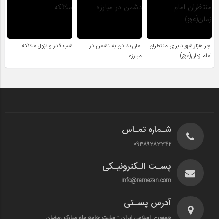
اجر هزار شهید برای منتظران
امان ندادن به دشمن در
شب قدر و نزول ملائکه
امام زمان(عج)
مبارزه
شـماره تمـاس
۰۹۳۸۹۳۸۳۳۴۲
پسـت الـکترونیـکی
info@ramezan.com
آدرس پسـتی
جمهوری اسلامی ایران - سایت جامع ماه مبارک رمضان