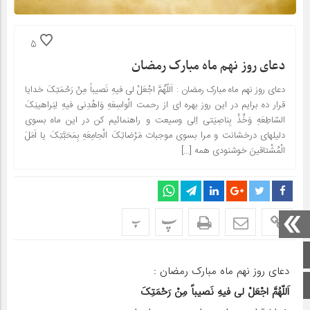
5
دعای روز نهم ماه مبارک رمضان
دعای روز نهم ماه مبارک رمضان : اَللّهُمَّ اجْعَلْ لى فیهِ نَصیباً مِنْ رَحْمَتِکَ خدایا
قرار ده برایم در این روز بهره اى از رحمت الْواسِعَهِ وَاهْدِنى فیهِ لِبَراهینِکَ
السّاطِعَهِ وَخُذْ بِناصِیَتى اِلى وسیعت و راهنمائیم کن در این ماه بسوى
دلیلهاى درخشانت و مرا بسوى موجبات مَرْضاتِکَ الْجامِعَهِ بِمَحَبَّتِکَ یا اَمَلَ
الْمُشْتاقینَ خوشنودى همه […]
پ
پ
صفحه اصلی
دعای روز نهم ماه مبارک رمضان :
اینستاگرام
اَللّهُمَّ اجْعَلْ لى فیهِ نَصیباً مِنْ رَحْمَتِکَ