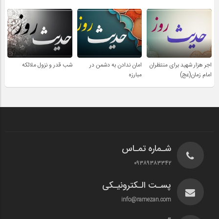
اجر هزار شهید برای منتظران
امان ندادن به دشمن در
شب قدر و نزول ملائکه
امام زمان(عج)
مبارزه
شـماره تمـاس
۰۹۳۸۹۳۸۳۳۴۲
پسـت الـکترونیـکی
info@ramezan.com