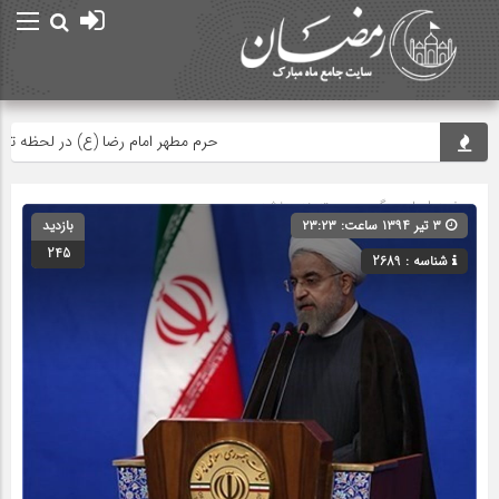
حرم مطهر امام رضا (ع) در لحظه تحویل سا
صفحه اصلی
» گروه » دسته‌بندی نشده
۳ تیر ۱۳۹۴ ساعت: ۲۳:۲۳
بازدید
245
شناسه : 2689