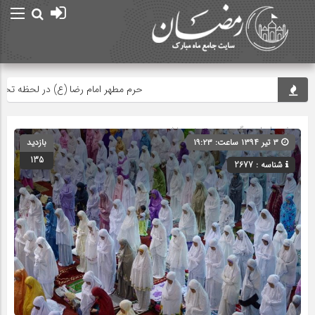
حرم مطهر امام رضا (ع) در لحظه تحویل سا
صفحه اصلی
» گروه » دسته‌بندی نشده
۳ تیر ۱۳۹۴ ساعت: ۱۹:۲۳
بازدید
135
شناسه : 2677