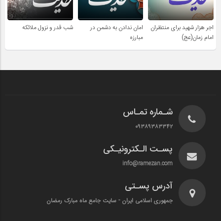
اجر هزار شهید برای منتظران
امان ندادن به دشمن در
شب قدر و نزول ملائکه
امام زمان(عج)
مبارزه
شـماره تمـاس
۰۹۳۸۹۳۸۳۳۴۲
پسـت الـکترونیـکی
info@ramezan.com
آدرس پسـتی
جمهوری اسلامی ایران - سایت جامع ماه مبارک رمضان