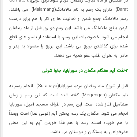
در استقبال از ماه مبارک رمضان مردم سوماترای غربی(Sumatera
Barat) دارای یک رسم به نام مالامانگ(Malamang) می باشند.
رسم مالامانگ جمع شدن و فعالیت ها ی کار با هم برای درست
کردن برنج مالامانگ می باشد. این رسم دو روز قبل از ماه رمضان
انجام می شود. خصوصیات این رسم، با استفاده از بامبو های قطع
شده برای گذاشتن برنج می باشد. این برنج را معمولا به پدر و
مادر به عنوان طلب عفو هدیه می دهند.
۲-لذت آپم هنگام مگعان در سورابایا، جاوا شرقی
قبل از شروع ماه رمضان مردم سورابایا(Surabaya) انجام رسم به
نام مگعان (Megengan) گفته شده است که این رسم از زمان
سننآمپل آغاز شده است. این رسم در اطراف مسجد آمپل، سورابایا
انجام می شود. مگعان یک رسم پختن آپم (نوعی غذا) است وبعداً
با هم خورده است. رسم با هم غذا خوردن آپم به این معنی
عذرخواهی به بستگان و دوستان می باشد.