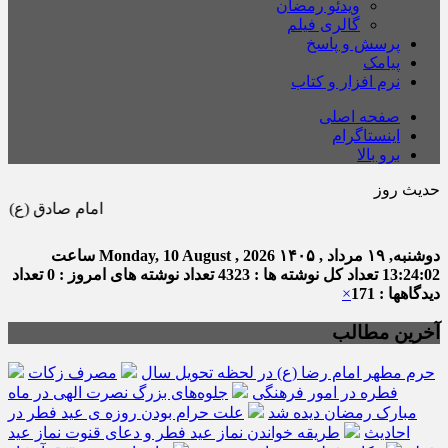
ویدئو رمضان
گالری فیلم
پرسش و پاسخ
پیامک
نرم افزار و کتاب
صفحه اصلی
اینستاگرام
برو بالا
حدیث روز
امام صادق (ع) می فرماید : 
دوشنبه, ۱۹ مرداد , ۱۴۰۵
Monday, 10 August , 2026
ساعت
13:24:03
تعداد کل نوشته ها : 4323
تعداد نوشته های امروز : 0
تعداد
دیدگاهها : 171
×
آخرین مطالب
حرم مطهر امام رضا (ع) در لحظه تحویل سال
مصرف زکات
فطره در امور فرهنگی
جلوه‌های بزرگ نصرت الهی در ماه
مبارک رمضان دیده شد
علت حرام بودن روزه ی عید فطر در
احادیث
طریقه خواندن نماز عید فطر و دعای قنوت نماز عید