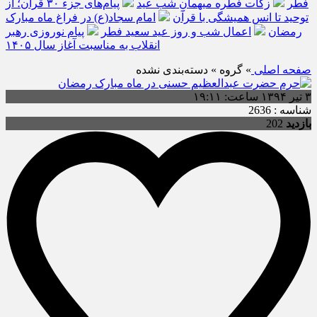
فطر
زکات فطره میهمانِ شب عید
پیام‌های جزء ۳۰ قرآن؛ از
توحید تا انس همیشگی با قرآن
امام سجاد(ع) در فراغ ماه مبارک
رمضان
اعمال شب و روز عید سعید فطر
پیام نوروزی رهبر
انقلاب به مناسبت آغاز سال ۱۴۰۵
صفحه اصلی
» گروه » دسته‌بندی نشده
۳ تیر ۱۳۹۴ ساعت: ۱۹:۱۱
شناسه : 2636
بازدید
202