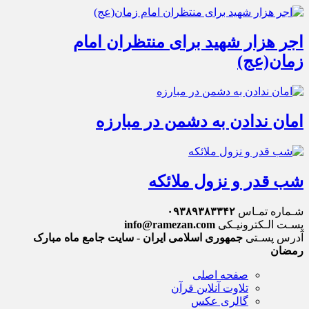
اجر هزار شهید برای منتظران امام
زمان(عج)
امان ندادن به دشمن در مبارزه
شب قدر و نزول ملائکه
شـماره تمـاس
۰۹۳۸۹۳۸۳۳۴۲
پسـت الـکترونیـکی
info@ramezan.com
آدرس پسـتی
جمهوری اسلامی ایران - سایت جامع ماه مبارک
رمضان
صفحه اصلی
تلاوت آنلاین قرآن
گالری عکس