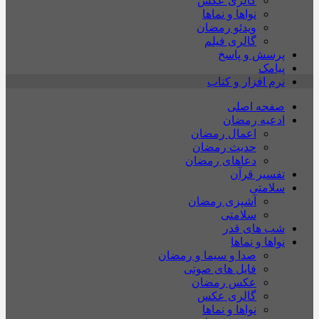
گالری عکس
نواها و نماها
ویدئو رمضان
گالری فیلم
پرسش و پاسخ
پیامک
نرم افزار و کتاب
صفحه اصلی
ادعیه رمضان
اعمال رمضان
حدیث رمضان
دعاهای رمضان
تفسیر قرآن
سلامتی
آشپزی رمضان
سلامتی
شب های قدر
نواها و نماها
صدا و سیما و رمضان
فایل های صوتی
عکس رمضان
گالری عکس
نواها و نماها