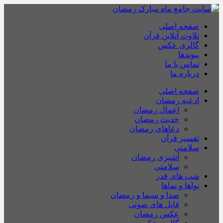
صفحه اصلی
تلاوت آنلاین قرآن
گالری عکس
پیوندها
تماس با ما
درباره ما
صفحه اصلی
ادعیه رمضان
اعمال رمضان
حدیث رمضان
دعاهای رمضان
تفسیر قرآن
سلامتی
آشپزی رمضان
سلامتی
شب های قدر
نواها و نماها
صدا و سیما و رمضان
فایل های صوتی
عکس رمضان