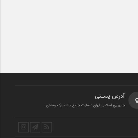
آدرس پسـتی
جمهوری اسلامی ایران - سایت جامع ماه مبارک رمضان