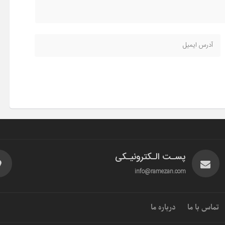
پسـت الـکترونیـکی
info@ramezan.com
تماس با ما
درباره ما