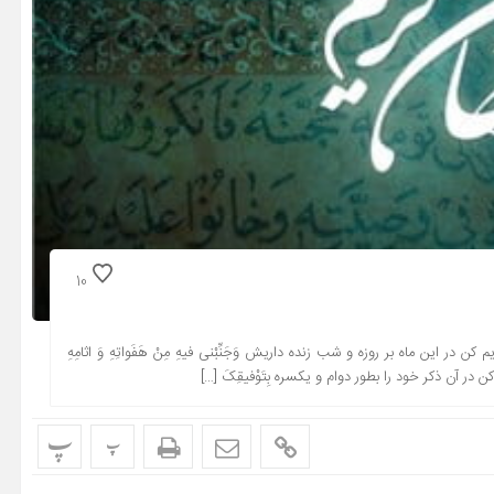
10
اریم کن در این ماه بر روزه و شب زنده داریش وَجَنِّبْنى فیهِ مِنْ هَفَواتِهِ وَ اثامِهِ
زیم کن در آن ذکر خود را بطور دوام و یکسره بِتَوْفیقِکَ […]
پ
پ