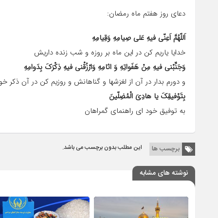
دعای روز هفتم ماه رمضان:
اَللّهُمَّ اَعِنّى فیهِ عَلى صِیامِهِ وَقِیامِهِ
خدایا یاریم کن در این ماه بر روزه و شب زنده داریش
وَجَنِّبْنى فیهِ مِنْ هَفَواتِهِ وَ اثامِهِ وَارْزُقْنى فیهِ ذِکْرَکَ بِدَوامِهِ
و دورم بدار در آن از لغزشها و گناهانش و روزیم کن در آن ذکر خو
بِتَوْفیقِکَ یا هادِىَ الْمُضِلّینَ
به توفیق خود اى راهنماى گمراهان
این مطلب بدون برچسب می باشد.
برچسب ها
نوشته های مشابه