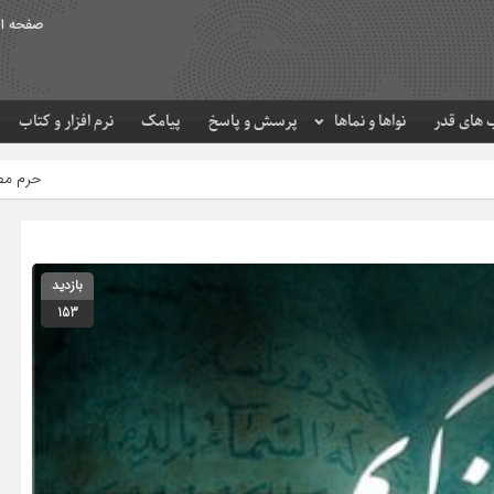
صفحه ا
های قدر
نواها و نماها
پرسش و پاسخ
پیامک
نرم افزار و کتاب
حرم مطهر امام رضا (ع) در لحظه ت
بازدید
153