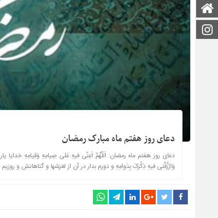
صفحه اصلی
اینستاگرام
دعای روز هفتم ماه مبارک رمضان
دعای روز هفتم ماه رمضان: اَللّهُمَّ اَعِنّى فیهِ عَلى صِیامِهِ وَقِیامِهِ خدایا ی
وَارْزُقْنى فیهِ ذِکْرَکَ بِدَوامِهِ و دورم بدار در آن از لغزشها و گناهانش و رو