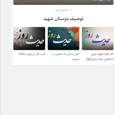
۲۹ اسفند ۱۴۰۴
حدیث روز
توصیف دوستان شهید
اجر هزار شهید برای
امان ندادن به دشمن در
شب قدر و نزول ملائکه
منتظران امام زمان(عج)
مبارزه