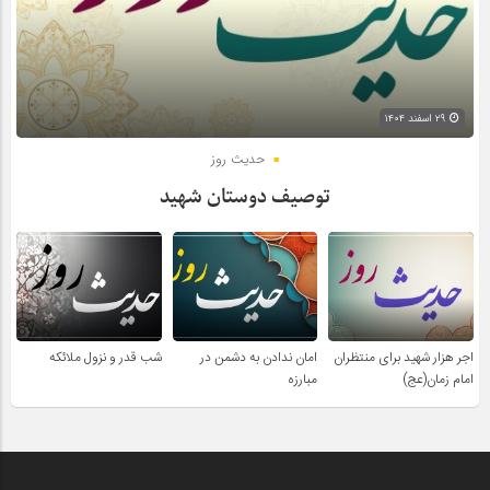
۲۹ اسفند ۱۴۰۴
حدیث روز
توصیف دوستان شهید
اجر هزار شهید برای منتظران
امان ندادن به دشمن در
شب قدر و نزول ملائکه
امام زمان(عج)
مبارزه