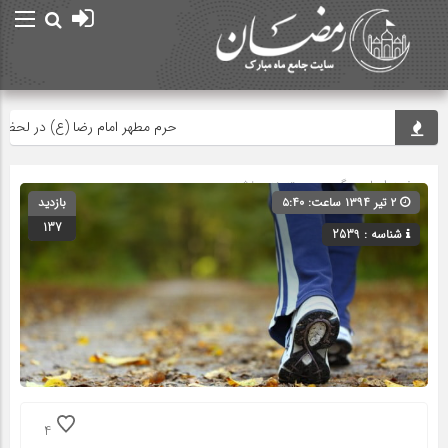
حرم مطهر امام رضا (ع) در لحظه تحویل
صفحه اصلی
» گروه » دسته‌بندی نشده
۲ تیر ۱۳۹۴ ساعت: ۵:۴۰
بازدید
137
شناسه : 2539
4