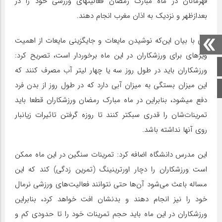
قهرمانان در ماه مبارک رمضان فعالیت​های ورزشی خود را در
بعدازظهر و نزدیک به اذان مغرب انجام دهند.
وی با بیان این‌که نوشیدن مایعات و جایگزینی مایعات از اهمیت
ویژه​ای برای ورزشکاران در این ماه برخوردار است، تصریح کرد:
صفحه اصلی
ورزشکاران باید در طول روز سه یا چهار لیتر آب مصرف کنند که
این میزان بستگی به میزان آبی دارد که در طول روز از بدن فرد
اینستاگرام
دفع می​شود، بنابراین در ماه مبارک رمضان ورزشکاران قطعا باید
تمرینات‌شان را قدری سبک​تر کنند تا روزه گرفتن تاثیرات زیان‎بار
روی آنها نداشته باشد.
این مدرس دانشگاه اضافه کرد: تمرینات سنگین در این ماه ممکن
است ورزشکاران را دچار اورترینینگ (تمرین زدگی) کند که این
مساله باعث می‌شود آن‌ها حتی نتوانند فعالیت‌های ورزشی نرمال
خود را نیز انجام دهند و بدنشان افت خواهد کرد، بنابراین
ورزشکاران در این ماه باید حجم تمرینات خود را تا حدودی کم و