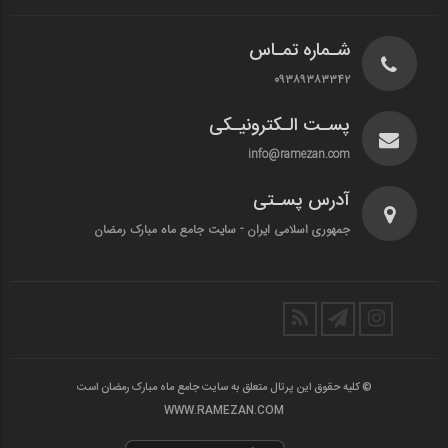
شـماره تمـاس
۰۹۳۸۹۳۸۳۳۴۲
پسـت الـکترونیـکی
info@ramezan.com
آدرس پسـتی
جمهوری اسلامی ایران - سایت جامع ماه مبارک رمضان
© کلیه حقوق این پرتال متعلق به سایت جامع ماه مبارک رمضان است
WWW.RAMEZAN.COM