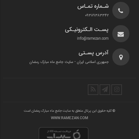
شـماره تمـاس
۰۹۳۸۹۳۸۳۳۴۲
پسـت الـکترونیـکی
info@ramezan.com
آدرس پسـتی
جمهوری اسلامی ایران - سایت جامع ماه مبارک رمضان
© کلیه حقوق این پرتال متعلق به سایت جامع ماه مبارک رمضان است
WWW.RAMEZAN.COM