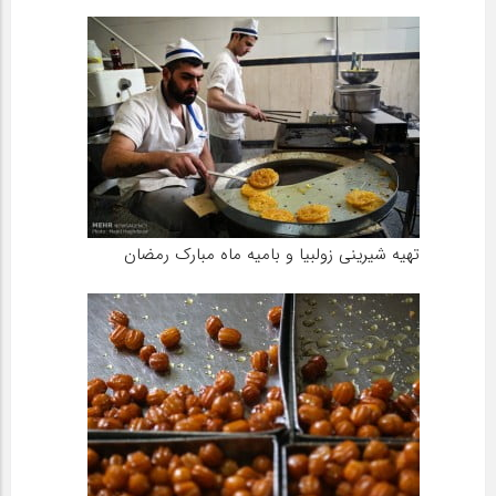
تهیه شیرینی زولبیا و بامیه ماه مبارک رمضان