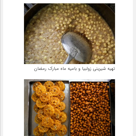
تهیه شیرینی زولبیا و بامیه ماه مبارک رمضان