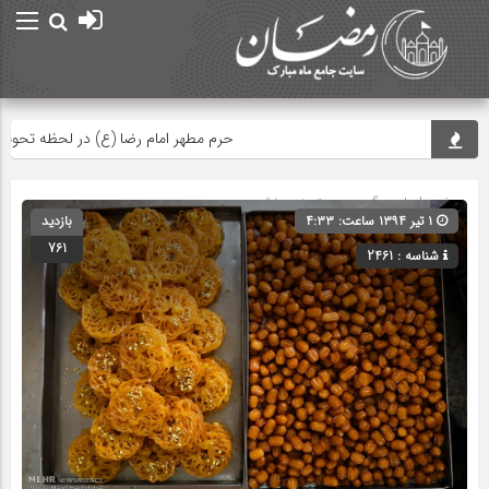
حرم مطهر امام رضا (ع) در لحظه تحویل سال
صفحه اصلی
» گروه » دسته‌بندی نشده
۱ تیر ۱۳۹۴ ساعت: ۴:۳۳
بازدید
761
شناسه : 2461