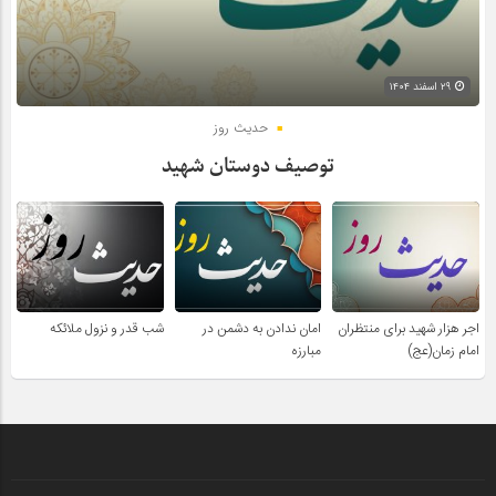
۲۹ اسفند ۱۴۰۴
حدیث روز
توصیف دوستان شهید
اجر هزار شهید برای منتظران
امان ندادن به دشمن در
شب قدر و نزول ملائکه
امام زمان(عج)
مبارزه