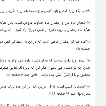
۲۶٫زمانیکه روزه گرفتی باید گوش و چشمت هم روزه بگیرد و روز روزه داریت نباید مانند روز خوردنت باشد. جامع الاخبار صفحه ۹۴
۲۷٫شعبان ماه من و رمضان ماه خداوند عزوجل است پس هرکه 
هرکه ماه رمضان را روزه بگیرد از آتش دوزخ آزاد شود. امالی صدوق مج
حدیث ۳۵
۲۹٫ بنده روزه داری نیست که به او دشنام داده شود و او به دش
چنان چه تو دشنام می دهی ؛ مگر این که پروردگار تعالی میفرما
تحقیق او را از (شر) آتش پناه دادم. کافی جلد ۳ صفحه ۸۸
۳۰٫٫بدبخت کسی است که از آمرزش خدا در این ماه بزرگ محرو
بحارالانوار جلد ۹۶ صفحه ۳۵۶
۳۱٫ روزه دل را صفا و نورانیت می بخشد. بحارالانوار جلد ۹۶ صفحه ۲۵۴