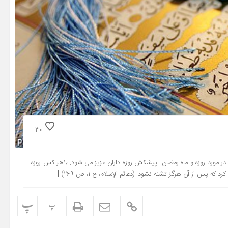
30
همزمان با فرا رسیدن ماه مبارک رمضان ۵۲ حدیث از پیامبر بزرگوار اسلام در مورد روزه و ماه رمضان پیشکش روزه داران عزیز می شود. ۱٫هر کس روزه‌
 از آن هرگز تشنه نشود. (دعائم الإسلام، ج ۱، ص ۲۶۹) […]
پ
پ