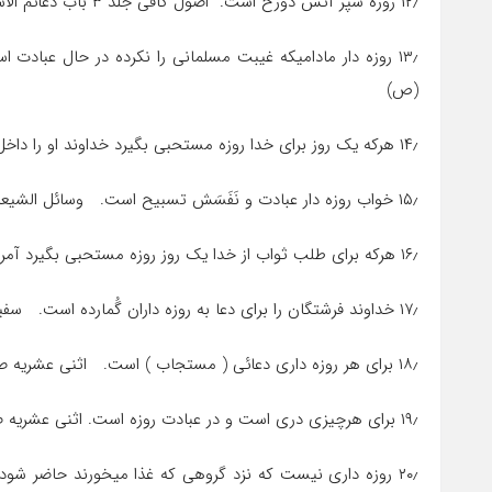
۱۲٫ روزه سپر آتش دوزخ است. اصول کافی جلد ۳ باب دعائم الاسلام حدیث ۵
۱۳٫ روزه دار مادامیکه غیبت مسلمانی را نکرده در حال عبادت
(ص)
۱۴٫ هرکه یک روز برای خدا روزه مستحبی بگیرد خداوند او را داخل بهشت گرداند. وافی جلد ۲ کتاب الصیام صفحه ۶
۱۵٫ خواب روزه دار عبادت و نَفَسَش تسبیح است. وسائل الشیعه کتاب الصوم باب الستحباب القیلوله للصائم حدیث ۲
۱۶٫ هرکه برای طلب ثواب از خدا یک روز روزه مستحبی بگیرد آمرزشش لازم آید. امالی صدوق مجلس ۸۲ حدیث ۲
۱۷٫ خداوند فرشتگان را برای دعا به روزه داران گُمارده است. سفینه البحار جلد ۲ صفحه ۶۴ نقل از نوادر راوندی
۱۸٫ برای هر روزه داری دعائی ( مستجاب ) است. اثنی عشریه صفحه ۱۶
۱۹٫ برای هرچیزی دری است و در عبادت روزه است. اثنی عشریه صفحه ۱۶
۲۰٫ روزه داری نیست که نزد گروهی که غذا میخورند حاضر ش