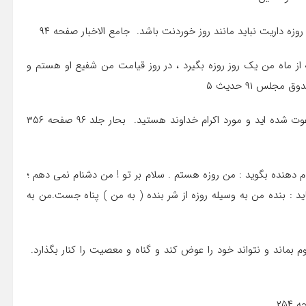
از ماه من یک روز روزه بگیرد ، در روز قیامت من شفیع او هستم و
لس ۹۱ حدیث ۵
۲۸٫ماه مبارک رمضان ماهی است که در آن به میهمانی الهی دعوت شده اید و مورد اکرام خداوند هستید. بحار جلد ۹۶ صفحه ۳۵۶
نام دهنده بگوید : من روزه هستم . سلام بر تو ! من دشنام نمی دهم ؛
ید : بنده من به وسیله روزه از شر بنده ( به من ) پناه جست.من به
م بماند و نتواند خود را عوض کند و گناه و معصیت را کنار بگذارد.