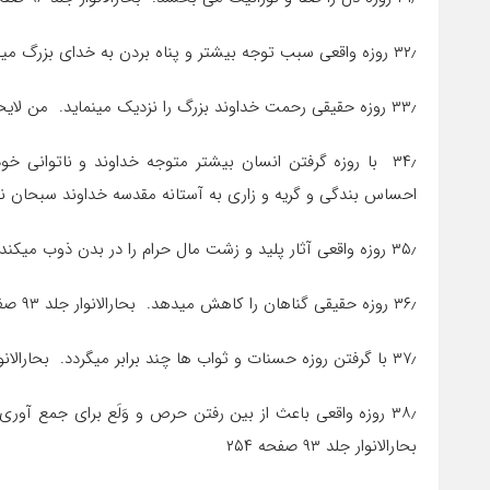
۳۲٫ روزه واقعی سبب توجه بیشتر و پناه بردن به خدای بزرگ میگردد. بحارالانوار جلد ۹۶ صفحه ۲۵۴
۳۳٫ روزه حقیقی رحمت خداوند بزرگ را نزدیک مینماید. من لایحضرالفقیه جلد ۲ صفحه ۴۴
۳۴٫ با روزه گرفتن انسان بیشتر متوجه خداوند و ناتوانی خ
احساس بندگی و گریه و زاری به آستانه مقدسه خداوند سبحان نماید. بحارا
۳۵٫ روزه واقعی آثار پلید و زشت مال حرام را در بدن ذوب میکند. من لایحضرالفقیه جلد ۲ صفحه ۴۴
۳۶٫ روزه حقیقی گناهان را کاهش میدهد. بحارالانوار جلد ۹۳ صفحه ۳۵۴
۳۷٫ با گرفتن روزه حسنات و ثواب ها چند برابر میگردد. بحارالانوار جلد ۹۳ صفحه ۳۵۴
۳۸٫ روزه واقعی باعث از بین رفتن حرص و وَلَع برای جمع آ
بحارالانوار جلد ۹۳ صفحه ۲۵۴