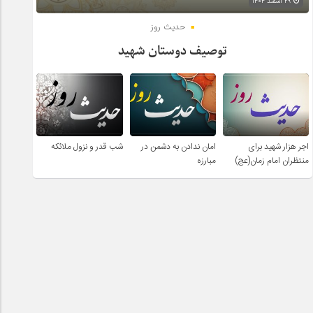
۲۹ اسفند ۱۴۰۴
حدیث روز
توصیف دوستان شهید
اجر هزار شهید برای
امان ندادن به دشمن در
شب قدر و نزول ملائکه
منتظران امام زمان(عج)
مبارزه