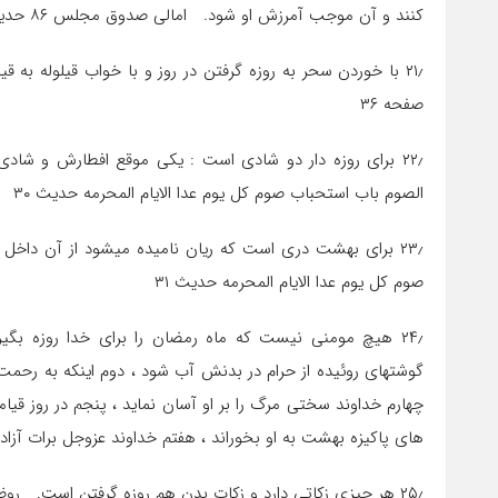
کنند و آن موجب آمرزش او شود. امالی صدوق مجلس ۸۶ حدیث ۹
صفحه ۳۶
۲۲٫ برای روزه دار دو شادی است : یکی موقع افطارش و شاد
الصوم باب استحباب صوم کل یوم عدا الایام المحرمه حدیث ۳۰
۲۳٫ برای بهشت دری است که ریان نامیده میشود از آن داخل
صوم کل یوم عدا الایام المحرمه حدیث ۳۱
۲۴٫ هیچ مومنی نیست که ماه رمضان را برای خدا روزه بگی
گوشتهای روئیده از حرام در بدنش آب شود ، دوم اینکه به رح
چهارم خداوند سختی مرگ را بر او آسان نماید ، پنجم در روز ق
های پاکیزه بهشت به او بخوراند ، هفتم خداوند عزوجل برات آزاد
۲۵٫ هر چیزی زکاتی دارد و زکات بدن هم روزه گرفتن است. روضه الواعظین صفحه ۳۵۰