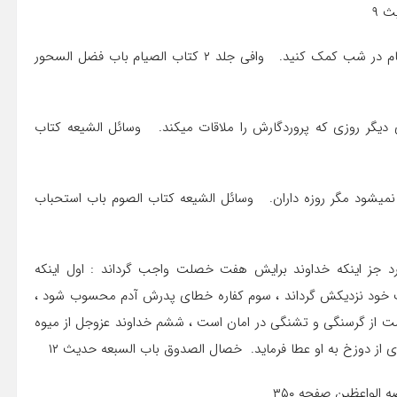
۲۱٫ با خوردن سحر به روزه گرفتن در روز و با خواب قیلوله به قیام در شب کمک کنید. وافی جلد ۲ کتاب الصیام باب فضل السحور
ی دیگر روزی که پروردگارش را ملاقات میکند. وسائل الشیعه کتاب
 نمیشود مگر روزه داران. وسائل الشیعه کتاب الصوم باب استحباب
رد جز اینکه خداوند برایش هفت خصلت واجب گرداند : اول اینکه
مت خود نزدیکش گرداند ، سوم کفاره خطای پدرش آدم محسوب شود ،
یامت از گرسنگی و تشنگی در امان است ، ششم خداوند عزوجل از میوه
ی از دوزخ به او عطا فرماید. خصال الصدوق باب السبعه حدیث ۱۲