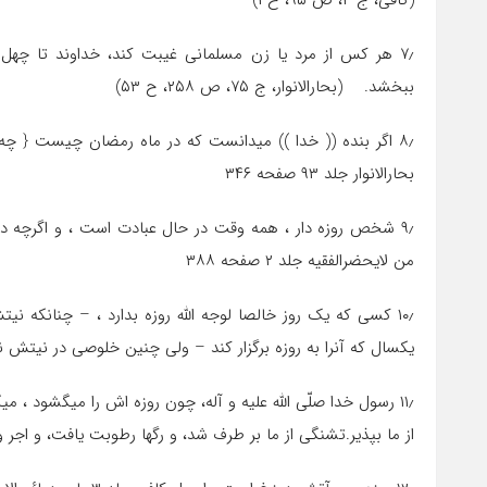
(کافی، ج ۴، ص ۹۵، ح ۱)
۷٫ هر کس از مرد یا زن مسلمانی غیبت کند، خداوند تا چهل شبا
ببخشد. (بحارالانوار، ج ۷۵، ص ۲۵۸، ح ۵۳)
۸٫ اگر بنده (( خدا )) میدانست که در ماه رمضان چیست { 
بحارالانوار جلد ۹۳ صفحه ۳۴۶
۹٫ شخص روزه دار ، همه وقت در حال عبادت است ، و اگرچه در
من لایحضرالفقیه جلد ۲ صفحه ۳۸۸
۱۰٫ کسی که یک روز خالصا لوجه الله روزه بدارد ، – چنانکه 
یکسال که آنرا به روزه برگزار کند – ولی چنین خلوصی در نیتش نباشد –
۱۱٫ رسول خدا صلّى اللَّه علیه و آله، چون روزه‏ اش را میگشود ، 
از ما بپذیر.تشنگى از ما بر طرف شد، و رگها رطوبت یافت، و اجر و ثواب