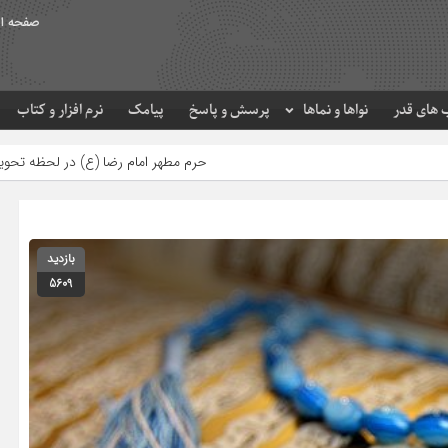
صفحه ا
های قدر
نواها و نماها
پرسش و پاسخ
پیامک
نرم افزار و کتاب
حرم مطهر امام رضا (ع) در لحظه تحویل سال
مصرف زکا
بازدید
5609