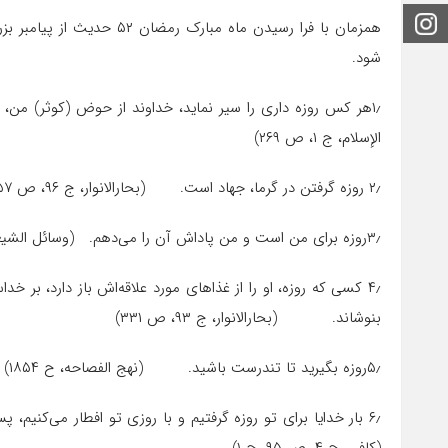
اینستاگرام
همزمان با فرا رسیدن ماه مب
شود.
۱٫هر کس روزه‌ داری را سیر نماید، خداوند از حوض (کوثر) من
الإسلام، ج ۱، ص ۲۶۹)
۲٫ روزه گرفتن در گرما، جهاد است. (بحارالانوار، ج ۹۶، ص ۲۵۷)
۳٫روزه برای من است و من پاداش آن را می‌دهم. (وسائل الشیعه، ج ۷، ص ۲۹۴، ح ۱۵ و ۱۶ ; ۲۷ و ۳۰)
۴٫ کسی که روزه، او را از غذاهای مورد علاقه‌اش باز دارد، بر 
بنوشاند. (بحارالانوار، ج ۹۳، ص ۳۳۱)
۵٫روزه بگیرید تا تندرست باشید. (نهج الفصاحه، ح ۱۸۵۴)
۶٫ بار خدایا برای تو روزه گرفتیم و با روزی تو افطار می‌کنیم