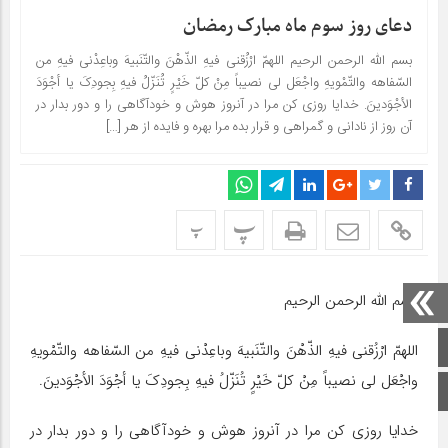
دعای روز سوم ماه مبارک رمضان
بسم الله الرحمن الرحیم اللهمّ ارْزُقنی فیهِ الذّهْنَ والتّنَبیهَ وباعِدْنی فیهِ من
السّفاهه والتّمْویهِ واجْعَل لی نصیباً مِنْ کلّ خَیْرٍ تُنَزّلُ فیهِ بِجودِکَ یا أجْوَدَ
الأجْوَدینَ. خدایا روزى کن مرا در آنروز هوش و خودآگاهى را و دور بدار در
آن روز از نادانى و گمراهى و قرار بده مرا بهره و فایده از هر […]
پ
پ
بسم الله الرحمن الرحیم
صفحه اصلی
اللهمّ ارْزُقنی فیهِ الذّهْنَ والتّنَبیهَ وباعِدْنی فیهِ من السّفاهه والتّمْویهِ
واجْعَل لی نصیباً مِنْ کلّ خَیْرٍ تُنَزّلُ فیهِ بِجودِکَ یا أجْوَدَ الأجْوَدینَ.
اینستاگرام
خدایا روزى کن مرا در آنروز هوش و خودآگاهى را و دور بدار در