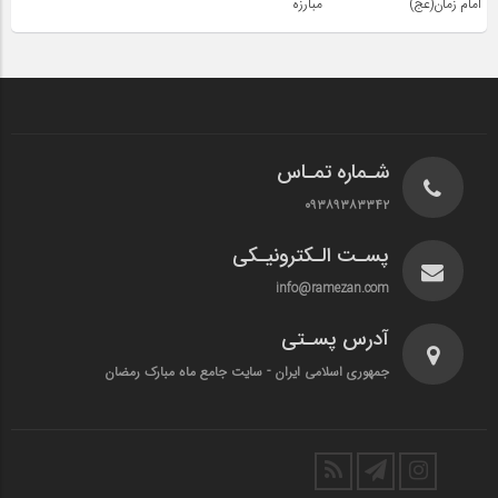
امام زمان(عج)
مبارزه
شـماره تمـاس
۰۹۳۸۹۳۸۳۳۴۲
پسـت الـکترونیـکی
info@ramezan.com
آدرس پسـتی
جمهوری اسلامی ایران - سایت جامع ماه مبارک رمضان