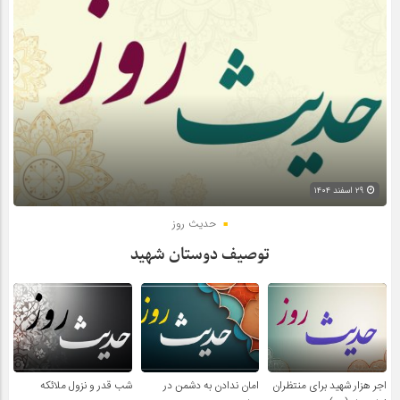
۲۹ اسفند ۱۴۰۴
حدیث روز
توصیف دوستان شهید
اجر هزار شهید برای منتظران
امان ندادن به دشمن در
شب قدر و نزول ملائکه