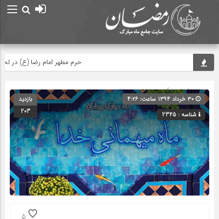
حرم مطهر امام رضا (ع) در لحظه تح
صفحه اصلی
» گروه » دسته‌بندی نشده
۳۰ خرداد ۱۳۹۴ ساعت: ۴:۲۶
بازدید
203
شناسه : 2345
5