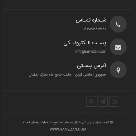
شـماره تمـاس
۰۹۳۸۹۳۸۳۳۴۲
پسـت الـکترونیـکی
info@ramezan.com
آدرس پسـتی
جمهوری اسلامی ایران - سایت جامع ماه مبارک رمضان
© کلیه حقوق این پرتال متعلق به سایت جامع ماه مبارک رمضان است
WWW.RAMEZAN.COM