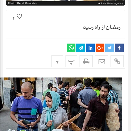
4
رمضان از راه رسید
پ
پ