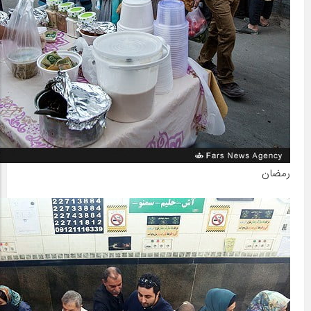
رمضان