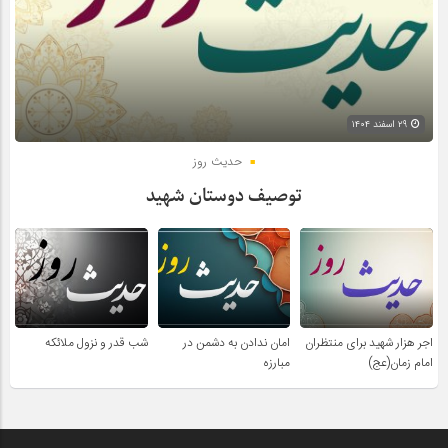
۲۹ اسفند ۱۴۰۴
حدیث روز
توصیف دوستان شهید
اجر هزار شهید برای منتظران
امان ندادن به دشمن در
شب قدر و نزول ملائکه
امام زمان(عج)
مبارزه