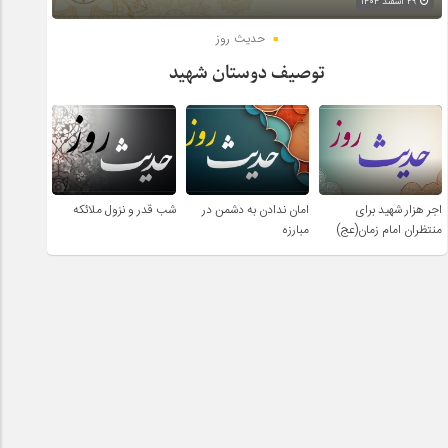
۲۹ اسفند ۱۴۰۴
حدیث روز
توصیف دوستان شهید
اجر هزار شهید برای
امان ندادن به دشمن در
شب قدر و نزول ملائکه
منتظران امام زمان(عج)
مبارزه