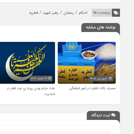
/
/
/
برچسب ها
احکام
رمضان
رهبر شهید
فطریه
نوشته های مشابه
۱ فروردین ۱۴۰۵
۲۹ اسفند ۱۴۰۴
مصرف زکات فطره در امور فرهنگی
علت حرام بودن روزه ی عید فطر در
احادیث
ثبت دیدگاه