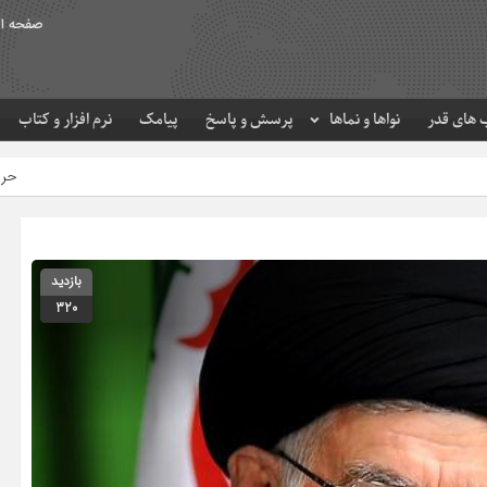
صفحه ا
های قدر
نواها و نماها
پرسش و پاسخ
پیامک
نرم افزار و کتاب
حرم مطهر امام رضا (ع) در 
بازدید
320