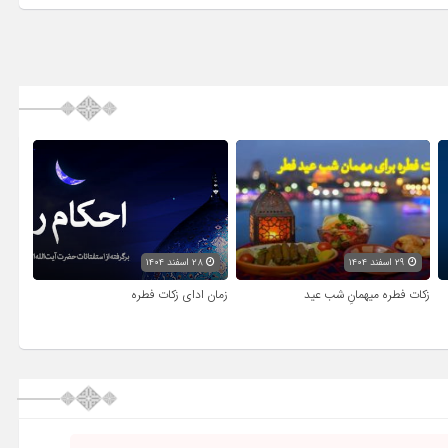
۲۹ اسفند ۱۴۰۴
۲۸ اسفند ۱۴۰۴
زکات فطره میهمانِ شب عید
زمان ادای زکات فطره