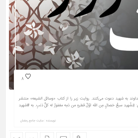
8
داوند به شهید دعوت می‌کنند. روایت زیر را از کتاب «وسائل الشیعه» منتشر
لشّهید سبعُ خصالٍ مِن الله اوّلُ قطرهٍ من دَمِه مغفورُ له کلُّ ذنبٍ. به #شهید
نویسنده : سایت جامع رمضان