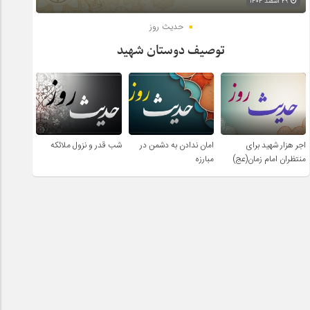
۲۹ اسفند ۱۴۰۴
حدیث روز
توصیف دوستان شهید
اجر هزار شهید برای
امان ندادن به دشمن در
شب قدر و نزول ملائکه
منتظران امام زمان(عج)
مبارزه