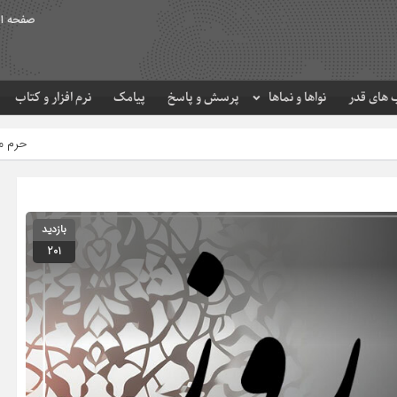
صفحه ا
های قدر
نواها و نماها
پرسش و پاسخ
پیامک
نرم افزار و کتاب
حرم مطهر امام رضا (ع) در لح
بازدید
201