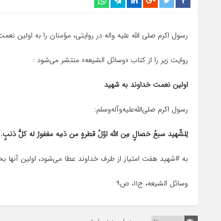
رسول اکرم صلی الله علیه واله در روایتی، مؤمنان را به اولین نع
روایت زیر را از کتاب «وسائل الشیعه» منتشر می‌شود :
اولین نعمت خداوند به شهید
رسول اکرم صلی‌الله‌علیه‌وآله‌وسلم:
لِلشّهید سبعُ خصالٍ مِن الله اوّلُ قطرهٍ من دَمِه مغفورُ له کلُّ ذنبٍ.
به #شهید هفت امتیاز از طرف خداوند عطا می‌شود، اولین آنها
وسائل الشیعه، ج۱۱، ص۹